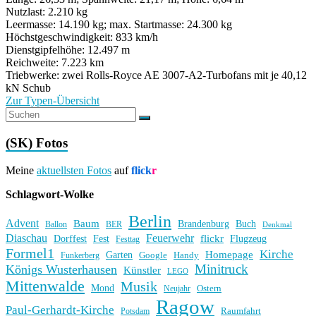
Nutzlast: 2.210 kg
Leermasse: 14.190 kg; max. Startmasse: 24.300 kg
Höchstgeschwindigkeit: 833 km/h
Dienstgipfelhöhe: 12.497 m
Reichweite: 7.223 km
Triebwerke: zwei Rolls-Royce AE 3007-A2-Turbofans mit je 40,12
kN Schub
Zur Typen-Übersicht
(SK) Fotos
Meine
aktuellsten Fotos
auf
flick
r
Schlagwort-Wolke
Berlin
Advent
Baum
Brandenburg
Buch
BER
Ballon
Denkmal
Diaschau
Feuerwehr
flickr
Dorffest
Fest
Flugzeug
Festtag
Formel1
Kirche
Homepage
Garten
Handy
Funkerberg
Google
Minitruck
Königs Wusterhausen
Künstler
LEGO
Mittenwalde
Musik
Mond
Ostern
Neujahr
Ragow
Paul-Gerhardt-Kirche
Raumfahrt
Potsdam