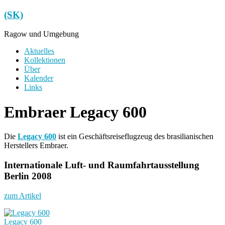
Zum
(SK)
Inhalt
springen
Ragow und Umgebung
Menü
Aktuelles
Kollektionen
Über
Kalender
Links
Embraer Legacy 600
Die
Legacy 600
ist ein Geschäftsreiseflugzeug des brasilianischen
Herstellers Embraer.
Internationale Luft- und Raumfahrtausstellung
Berlin 2008
zum Artikel
Legacy 600