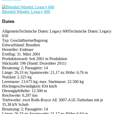
Blended Winglet: Legacy 600
Daten
Allgemein
Technische Daten: Legacy 600
Technische Daten: Legacy
650
Typ: Geschäftsreiseflugzeug
Entwurfsland: Brasilien
Hersteller: Embraer
Erstflug: 31. März 2001
Produktionszeit: Seit 2001 in Produktion
Stückzahl: 196
(Stand: Dezember 2011)
Besatzung: 2; Passagiere: 14
Länge: 26,33 m; Spannweite: 21,17 m; Höhe: 6,76 m
Nutzlast: 2.325 kg
Leermasse: 13.675 kg; max. Startmasse: 22.500 kg
Höchstgeschwindigkeit: 834 km/h
Dienstgipfelhöhe: 12.500 m
Reichweite: 6.297 km
Triebwerke: zwei Rolls-Royce AE 3007-A1E-Turbofans mit je
35,38 kN Schub
Besatzung: 2; Passagiere: 14
Länge: 26,33 m; Spannweite: 21,17 m; Höhe: 6,64 m