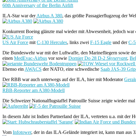
60th Anniversary of the Berlin Airlift
ILA-Star war der
Airbus A 380
, das größte Passagierflugzeug der We
Konkurrent Boeing glänzte mal wieder mit Abwesenheit, jedoch war di
US Air Force
mit
C-130 Hercules
, links zwei
F-15 Eagle
und der
C-5
Die Bundeswehr war mit der Luftwaffe, den Marinefliegern sowie den 
einen
MedEvac-Airbus
vor sowie
Dornier Do 28 D-2
Skyservant
,
Be
Ebenso ein
AWACS
der NATO, eine schwedische
Saab JAS-39 Grip
Der RBB war auch unterwegs auf der ILA, hier mit Moderator
Geral
RBB-Reporter am A380-Modell
Die Schweizer Nationalflugstaffel Patrouille Suisse zeigte wieder m
In diesem Jahr ist Indien Partnerland der ILA, vertreten u.a. mit der
Vom
Infotower
, der in das ILA-Gelände integriert ist, kann man aus