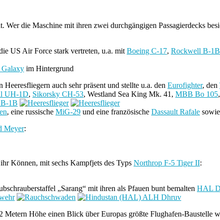
lt. Wer die Maschine mit ihren zwei durchgängigen Passagierdecks besi
e US Air Force stark vertreten, u.a. mit
Boeing C-17
,
Rockwell B-1B
 Galaxy
im Hintergrund
Heeresfliegern auch sehr präsent und stellte u.a. den
Eurofighter
, den
ll UH-1D
,
Sikorsky CH-53
, Westland Sea King Mk. 41,
MBB Bo 105
en
, eine russische
MiG-29
und eine französische
Dassault Rafale
sowie
d Meyer
:
al ihr Können, mit sechs Kampfjets des Typs
Northrop F-5 Tiger II
:
 Hubschrauberstaffel „Sarang“ mit ihren als Pfauen bunt bemalten
HAL D
 32 Metern Höhe einen Blick über Europas größte Flughafen-Baustelle w