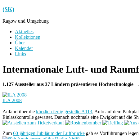
Zum
(SK)
Inhalt
springen
Ragow und Umgebung
Menü
Aktuelles
Kollektionen
Über
Kalender
Links
Internationale Luft- und Raumf
1.127 Aussteller aus 37 Ländern präsentieren Hochtechnologie – 
ILA 2008
Anfahrt über die
kürzlich fertig gestellte A113
, Auto auf dem Parkplat
Einlasskontrolle gewartet. Danach nochmals eine Ewigkeit auf die Sh
Zum
60-jährigen Jubiläum der Luftbrücke
gab es Vorführungen legen