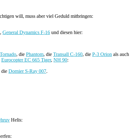
chtigen will, muss aber viel Geduld mitbringen:
,
General Dynamics F-16
und diesen hier:
Tornado
, die
Phantom
, die
Transall C-160
, die
P-3 Orion
als auch
,
Eurocopter EC 665 Tiger
,
NH 90
:
 die
Dornier S-Ray 007
.
hruv
Helis:
erfen: