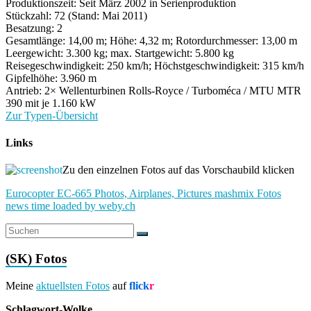
Produktionszeit: Seit März 2002 in Serienproduktion
Stückzahl: 72
(Stand: Mai 2011)
Besatzung: 2
Gesamtlänge: 14,00 m; Höhe: 4,32 m; Rotordurchmesser: 13,00 m
Leergewicht: 3.300 kg; max. Startgewicht: 5.800 kg
Reisegeschwindigkeit: 250 km/h; Höchstgeschwindigkeit: 315 km/h
Gipfelhöhe: 3.960 m
Antrieb: 2× Wellenturbinen Rolls-Royce / Turboméca / MTU MTR
390 mit je 1.160 kW
Zur Typen-Übersicht
Links
Zu den einzelnen Fotos auf das Vorschaubild klicken
Eurocopter EC-665 Photos, Airplanes, Pictures mashmix Fotos
news time loaded by weby.ch
(SK) Fotos
Meine
aktuellsten Fotos
auf
flick
r
Schlagwort-Wolke