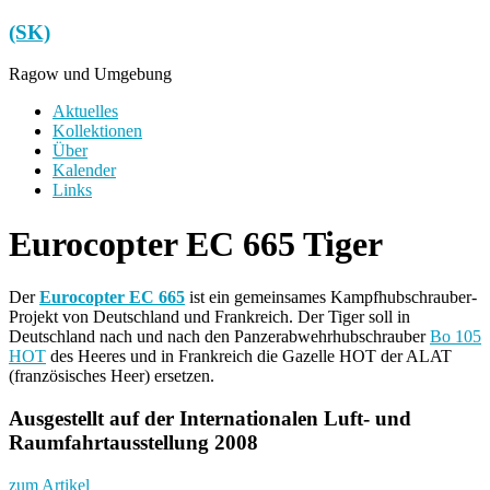
Zum
(SK)
Inhalt
springen
Ragow und Umgebung
Menü
Aktuelles
Kollektionen
Über
Kalender
Links
Eurocopter EC 665 Tiger
Der
Eurocopter EC 665
ist ein gemeinsames Kampfhubschrauber-
Projekt von Deutschland und Frankreich. Der Tiger soll in
Deutschland nach und nach den Panzerabwehrhubschrauber
Bo 105
HOT
des Heeres und in Frankreich die Gazelle HOT der ALAT
(französisches Heer) ersetzen.
Ausgestellt auf der Internationalen Luft- und
Raumfahrtausstellung 2008
zum Artikel