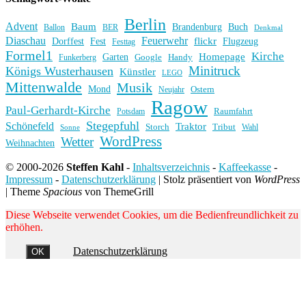
Berlin
Advent
Baum
Brandenburg
Buch
BER
Ballon
Denkmal
Diaschau
Feuerwehr
flickr
Dorffest
Fest
Flugzeug
Festtag
Formel1
Kirche
Homepage
Garten
Handy
Funkerberg
Google
Minitruck
Königs Wusterhausen
Künstler
LEGO
Mittenwalde
Musik
Mond
Ostern
Neujahr
Ragow
Paul-Gerhardt-Kirche
Raumfahrt
Potsdam
Stegepfuhl
Schönefeld
Traktor
Storch
Tribut
Wahl
Sonne
WordPress
Wetter
Weihnachten
© 2000-2026
Steffen Kahl
-
Inhaltsverzeichnis
-
Kaffeekasse
-
Impressum
-
Datenschutzerklärung
|
Stolz präsentiert von
WordPress
|
Theme
Spacious
von ThemeGrill
Diese Webseite verwendet Cookies, um die Bedienfreundlichkeit zu
erhöhen.
Datenschutzerklärung
OK