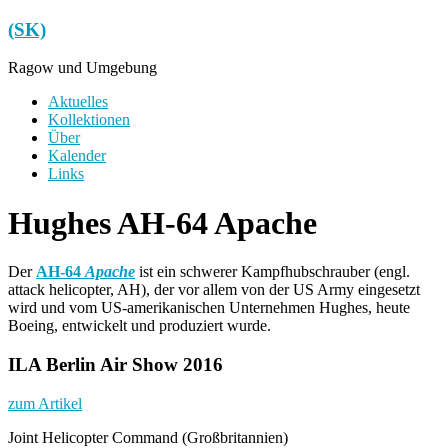
Zum
(SK)
Inhalt
springen
Ragow und Umgebung
Menü
Aktuelles
Kollektionen
Über
Kalender
Links
Hughes AH-64 Apache
Der
AH-64
Apache
ist ein schwerer Kampfhubschrauber (engl.
attack helicopter, AH), der vor allem von der US Army eingesetzt
wird und vom US-amerikanischen Unternehmen Hughes, heute
Boeing, entwickelt und produziert wurde.
ILA Berlin Air Show 2016
zum Artikel
Joint Helicopter Command (Großbritannien)