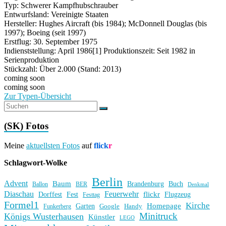
Typ: Schwerer Kampfhubschrauber
Entwurfsland: Vereinigte Staaten
Hersteller: Hughes Aircraft (bis 1984); McDonnell Douglas (bis
1997); Boeing (seit 1997)
Erstflug: 30. September 1975
Indienststellung: April 1986[1] Produktionszeit: Seit 1982 in
Serienproduktion
Stückzahl: Über 2.000 (Stand: 2013)
coming soon
coming soon
Zur Typen-Übersicht
(SK) Fotos
Meine
aktuellsten Fotos
auf
flick
r
Schlagwort-Wolke
Berlin
Advent
Baum
Brandenburg
Buch
BER
Ballon
Denkmal
Diaschau
Feuerwehr
flickr
Dorffest
Fest
Flugzeug
Festtag
Formel1
Kirche
Homepage
Garten
Handy
Funkerberg
Google
Minitruck
Königs Wusterhausen
Künstler
LEGO