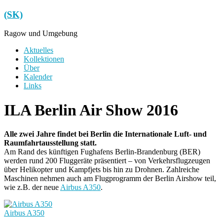
Zum
(SK)
Inhalt
springen
Ragow und Umgebung
Menü
Aktuelles
Kollektionen
Über
Kalender
Links
ILA Berlin Air Show 2016
Alle zwei Jahre findet bei Berlin die Internationale Luft- und
Raumfahrtausstellung statt.
Am Rand des künftigen Fughafens Berlin-Brandenburg (BER)
werden rund 200 Fluggeräte präsentiert – von Verkehrsflugzeugen
über Helikopter und Kampfjets bis hin zu Drohnen. Zahlreiche
Maschinen nehmen auch am Flugprogramm der Berlin Airshow teil,
wie z.B. der neue
Airbus A350
.
Airbus A350