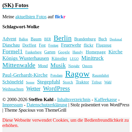
(SK) Fotos
Meine
aktuellsten Fotos
auf
flick
r
Schlagwort-Wolke
Berlin
Advent
Baum
Brandenburg
Buch
BER
Ballon
Denkmal
Diaschau
Feuerwehr
flickr
Dorffest
Fest
Flugzeug
Festtag
Formel1
Kirche
Homepage
Garten
Handy
Funkerberg
Google
Minitruck
Königs Wusterhausen
Künstler
LEGO
Mittenwalde
Musik
Mond
Ostern
Neujahr
Ragow
Paul-Gerhardt-Kirche
Raumfahrt
Potsdam
Stegepfuhl
Schönefeld
Traktor
Storch
Tribut
Wahl
Sonne
WordPress
Wetter
Weihnachten
© 2000-2026
Steffen Kahl
-
Inhaltsverzeichnis
-
Kaffeekasse
-
Impressum
-
Datenschutzerklärung
|
Stolz präsentiert von
WordPress
|
Theme
Spacious
von ThemeGrill
Diese Webseite verwendet Cookies, um die Bedienfreundlichkeit zu
erhöhen.