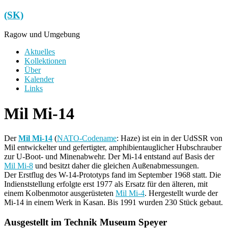
Zum
(SK)
Inhalt
springen
Ragow und Umgebung
Menü
Aktuelles
Kollektionen
Über
Kalender
Links
Mil Mi-14
Der
Mil Mi-14
(
NATO-Codename
: Haze) ist ein in der UdSSR von
Mil entwickelter und gefertigter, amphibientauglicher Hubschrauber
zur U-Boot- und Minenabwehr. Der Mi-14 entstand auf Basis der
Mil Mi-8
und besitzt daher die gleichen Außenabmessungen.
Der Erstflug des W-14-Prototyps fand im September 1968 statt. Die
Indienststellung erfolgte erst 1977 als Ersatz für den älteren, mit
einem Kolbenmotor ausgerüsteten
Mil Mi-4
. Hergestellt wurde der
Mi-14 in einem Werk in Kasan. Bis 1991 wurden 230 Stück gebaut.
Ausgestellt im Technik Museum Speyer