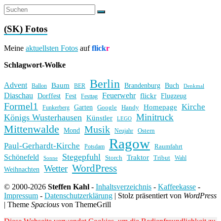
(SK) Fotos
Meine
aktuellsten Fotos
auf
flick
r
Schlagwort-Wolke
Berlin
Advent
Baum
Brandenburg
Buch
BER
Ballon
Denkmal
Diaschau
Feuerwehr
flickr
Dorffest
Fest
Flugzeug
Festtag
Formel1
Kirche
Homepage
Garten
Handy
Funkerberg
Google
Minitruck
Königs Wusterhausen
Künstler
LEGO
Mittenwalde
Musik
Mond
Ostern
Neujahr
Ragow
Paul-Gerhardt-Kirche
Raumfahrt
Potsdam
Stegepfuhl
Schönefeld
Traktor
Storch
Tribut
Wahl
Sonne
WordPress
Wetter
Weihnachten
© 2000-2026
Steffen Kahl
-
Inhaltsverzeichnis
-
Kaffeekasse
-
Impressum
-
Datenschutzerklärung
|
Stolz präsentiert von
WordPress
|
Theme
Spacious
von ThemeGrill