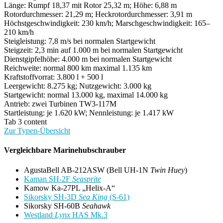
Länge: Rumpf 18,37 mit Rotor 25,32 m; Höhe: 6,88 m
Rotordurchmesser: 21,29 m; Heckrotordurchmesser: 3,91 m
Höchstgeschwindigkeit: 230 km/h; Marschgeschwindigkeit: 165–
210 km/h
Steigleistung: 7,8 m/s bei normalen Startgewicht
Steigzeit: 2,3 min auf 1.000 m bei normalen Startgewicht
Dienstgipfelhöhe: 4.000 m bei normalen Startgewicht
Reichweite: normal 800 km maximal 1.135 km
Kraftstoffvorrat: 3.800 l + 500 l
Leergewicht: 8.275 kg; Nutzgewicht: 3.000 kg
Startgewicht: normal 13.000 kg, maximal 14.000 kg
Antrieb: zwei Turbinen TW3-117M
Startleistung: je 1.620 kW; Nennleistung: je 1.417 kW
Tab 3 content
Zur Typen-Übersicht
Vergleichbare Marinehubschrauber
AgustaBell AB-212ASW (Bell UH-1N
Twin Huey
)
Kaman SH-2F
Seasprite
Kamow Ka-27PL „Helix-A“
Sikorsky SH-3D
Sea King
(S-61)
Sikorsky SH-60B
Seahawk
Westland
Lynx
HAS Mk.3