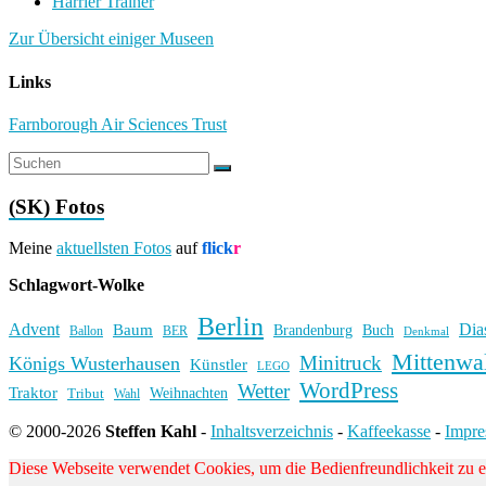
Harrier Trainer
Zur Übersicht einiger Museen
Links
Farnborough Air Sciences Trust
(SK) Fotos
Meine
aktuellsten Fotos
auf
flick
r
Schlagwort-Wolke
Berlin
Advent
Dia
Baum
Brandenburg
Buch
BER
Ballon
Denkmal
Mittenwa
Minitruck
Königs Wusterhausen
Künstler
LEGO
WordPress
Wetter
Traktor
Weihnachten
Tribut
Wahl
© 2000-2026
Steffen Kahl
-
Inhaltsverzeichnis
-
Kaffeekasse
-
Impr
Diese Webseite verwendet Cookies, um die Bedienfreundlichkeit zu 