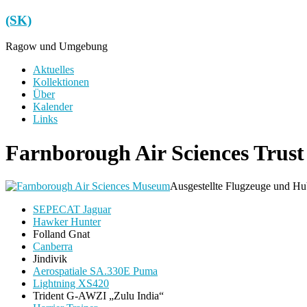
Zum
(SK)
Inhalt
springen
Ragow und Umgebung
Menü
Aktuelles
Kollektionen
Über
Kalender
Links
Farnborough Air Sciences Trust
Ausgestellte Flugzeuge und Hu
SEPECAT Jaguar
Hawker Hunter
Folland Gnat
Canberra
Jindivik
Aerospatiale SA.330E Puma
Lightning XS420
Trident G-AWZI „Zulu India“