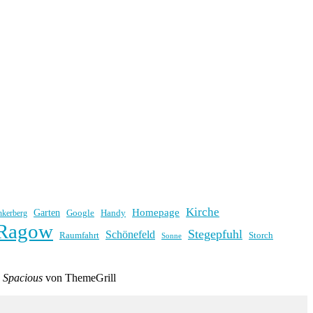
Kirche
Homepage
Garten
Handy
nkerberg
Google
Ragow
Stegepfuhl
Schönefeld
Raumfahrt
Storch
Sonne
e
Spacious
von ThemeGrill