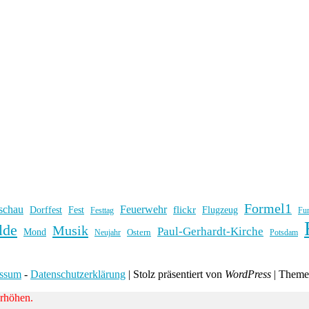
Formel1
schau
Feuerwehr
flickr
Dorffest
Fest
Flugzeug
Fu
Festtag
lde
Musik
Paul-Gerhardt-Kirche
Mond
Ostern
Potsdam
Neujahr
essum
-
Datenschutzerklärung
|
Stolz präsentiert von
WordPress
|
Them
erhöhen.