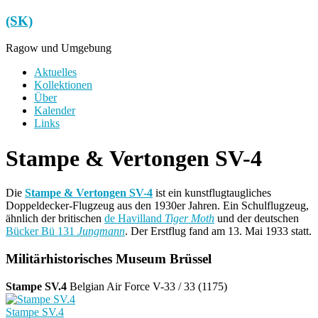
Zum
(SK)
Inhalt
springen
Ragow und Umgebung
Menü
Aktuelles
Kollektionen
Über
Kalender
Links
Stampe & Vertongen SV-4
Die
Stampe & Vertongen SV-4
ist ein kunstflugtaugliches
Doppeldecker-Flugzeug aus den 1930er Jahren. Ein Schulflugzeug,
ähnlich der britischen
de Havilland
Tiger Moth
und der deutschen
Bücker Bü 131
Jungmann
. Der Erstflug fand am 13. Mai 1933 statt.
Militärhistorisches Museum Brüssel
Stampe SV.4
Belgian Air Force V-33 / 33 (1175)
Stampe SV.4