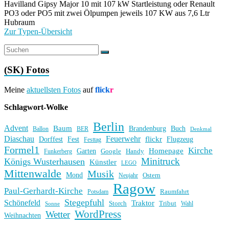
Havilland Gipsy Major 10 mit 107 kW Startleistung oder Renault
PO3 oder PO5 mit zwei Ölpumpen jeweils 107 KW aus 7,6 Ltr
Hubraum
Zur Typen-Übersicht
(SK) Fotos
Meine
aktuellsten Fotos
auf
flick
r
Schlagwort-Wolke
Berlin
Advent
Baum
Brandenburg
Buch
BER
Ballon
Denkmal
Diaschau
Feuerwehr
flickr
Dorffest
Fest
Flugzeug
Festtag
Formel1
Kirche
Homepage
Garten
Handy
Funkerberg
Google
Minitruck
Königs Wusterhausen
Künstler
LEGO
Mittenwalde
Musik
Mond
Ostern
Neujahr
Ragow
Paul-Gerhardt-Kirche
Raumfahrt
Potsdam
Stegepfuhl
Schönefeld
Traktor
Storch
Tribut
Wahl
Sonne
WordPress
Wetter
Weihnachten