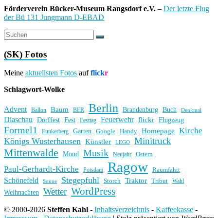
Förderverein Bücker-Museum Rangsdorf e.V.
–
Der letzte Flug
der Bü 131 Jungmann D-EBAD
(SK) Fotos
Meine
aktuellsten Fotos
auf
flick
r
Schlagwort-Wolke
Berlin
Advent
Baum
Brandenburg
Buch
BER
Ballon
Denkmal
Diaschau
Feuerwehr
flickr
Dorffest
Fest
Flugzeug
Festtag
Formel1
Kirche
Homepage
Garten
Handy
Funkerberg
Google
Minitruck
Königs Wusterhausen
Künstler
LEGO
Mittenwalde
Musik
Mond
Ostern
Neujahr
Ragow
Paul-Gerhardt-Kirche
Raumfahrt
Potsdam
Stegepfuhl
Schönefeld
Traktor
Storch
Tribut
Wahl
Sonne
WordPress
Wetter
Weihnachten
© 2000-2026
Steffen Kahl
-
Inhaltsverzeichnis
-
Kaffeekasse
-