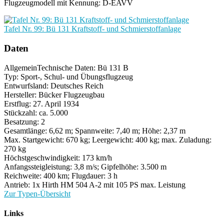
Flugzeugmodell mit Kennung: D-EAVV
Tafel Nr. 99: Bü 131 Kraftstoff- und Schmierstoffanlage
Daten
Allgemein
Technische Daten: Bü 131 B
Typ: Sport-, Schul- und Übungsflugzeug
Entwurfsland: Deutsches Reich
Hersteller: Bücker Flugzeugbau
Erstflug: 27. April 1934
Stückzahl: ca. 5.000
Besatzung: 2
Gesamtlänge: 6,62 m; Spannweite: 7,40 m; Höhe: 2,37 m
Max. Startgewicht: 670 kg; Leergewicht: 400 kg; max. Zuladung:
270 kg
Höchstgeschwindigkeit: 173 km/h
Anfangssteigleistung: 3,8 m/s; Gipfelhöhe: 3.500 m
Reichweite: 400 km; Flugdauer: 3 h
Antrieb: 1x Hirth HM 504 A-2 mit 105 PS max. Leistung
Zur Typen-Übersicht
Links