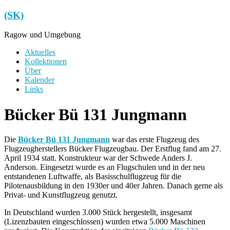
Zum
(SK)
Inhalt
springen
Ragow und Umgebung
Menü
Aktuelles
Kollektionen
Über
Kalender
Links
Bücker Bü 131 Jungmann
Die
Bücker Bü 131 Jungmann
war das erste Flugzeug des
Flugzeugherstellers Bücker Flugzeugbau. Der Erstflug fand am 27.
April 1934 statt. Konstrukteur war der Schwede Anders J.
Anderson. Eingesetzt wurde es an Flugschulen und in der neu
entstandenen Luftwaffe, als Basisschulflugzeug für die
Pilotenausbildung in den 1930er und 40er Jahren. Danach gerne als
Privat- und Kunstflugzeug genutzt.
In Deutschland wurden 3.000 Stück hergestellt, insgesamt
(Lizenzbauten eingeschlossen) wurden etwa 5.000 Maschinen