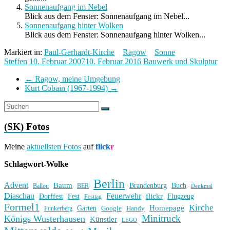
Sonnenaufgang im Nebel
Blick aus dem Fenster: Sonnenaufgang im Nebel...
Sonnenaufgang hinter Wolken
Blick aus dem Fenster: Sonnenaufgang hinter Wolken...
Markiert in:
Paul-Gerhardt-Kirche
Ragow
Sonne
Steffen
10. Februar 2007
10. Februar 2016
Bauwerk und Skulptur
←
Ragow, meine Umgebung
Kurt Cobain (1967-1994)
→
(SK) Fotos
Meine
aktuellsten Fotos
auf
flick
r
Schlagwort-Wolke
Berlin
Advent
Baum
Brandenburg
Buch
BER
Ballon
Denkmal
Diaschau
Feuerwehr
flickr
Dorffest
Fest
Flugzeug
Festtag
Formel1
Kirche
Homepage
Garten
Handy
Funkerberg
Google
Minitruck
Königs Wusterhausen
Künstler
LEGO