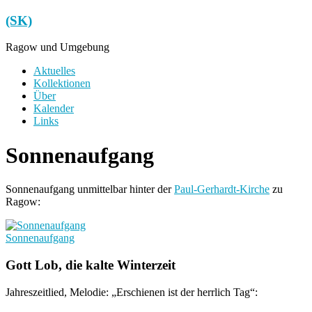
Zum
(SK)
Inhalt
springen
Ragow und Umgebung
Menü
Aktuelles
Kollektionen
Über
Kalender
Links
Sonnenaufgang
Sonnenaufgang unmittelbar hinter der
Paul-Gerhardt-Kirche
zu
Ragow:
Sonnenaufgang
Gott Lob, die kalte Winterzeit
Jahreszeitlied, Melodie: „Erschienen ist der herrlich Tag“: