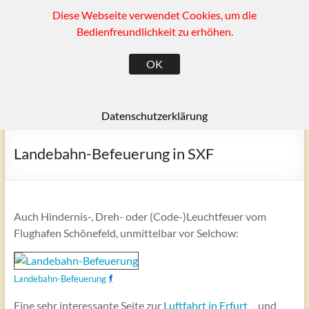
Diese Webseite verwendet Cookies, um die
Zum
(SK)
Inhalt
Bedienfreundlichkeit zu erhöhen.
springen
Ragow und Umgebung
OK
Menü
Datenschutzerklärung
Landebahn-Befeuerung in SXF
Auch Hindernis-, Dreh- oder (Code-)Leuchtfeuer vom
Flughafen Schönefeld, unmittelbar vor Selchow:
Landebahn-Befeuerung
Eine sehr interessante Seite zur
Luftfahrt in Erfurt
und