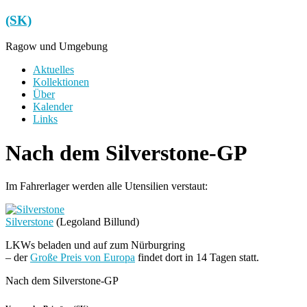
Zum
(SK)
Inhalt
springen
Ragow und Umgebung
Menü
Aktuelles
Kollektionen
Über
Kalender
Links
Nach dem Silverstone-GP
Im Fahrerlager werden alle Utensilien verstaut:
Silverstone
(Legoland Billund)
LKWs beladen und auf zum Nürburgring
– der
Große Preis von Europa
findet dort in 14 Tagen statt.
Nach dem Silverstone-GP