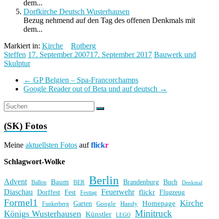
dem...
Dorfkirche Deutsch Wusterhausen
Bezug nehmend auf den Tag des offenen Denkmals mit
dem...
Markiert in:
Kirche
Rotberg
Steffen
17. September 2007
17. September 2017
Bauwerk und
Skulptur
←
GP Belgien – Spa-Francorchamps
Google Reader out of Beta und auf deutsch
→
(SK) Fotos
Meine
aktuellsten Fotos
auf
flick
r
Schlagwort-Wolke
Berlin
Advent
Baum
Brandenburg
Buch
BER
Ballon
Denkmal
Diaschau
Feuerwehr
flickr
Dorffest
Fest
Flugzeug
Festtag
Formel1
Kirche
Homepage
Garten
Handy
Funkerberg
Google
Minitruck
Königs Wusterhausen
Künstler
LEGO