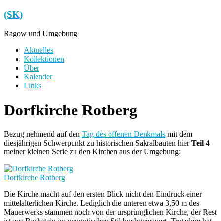
Zum
(SK)
Inhalt
springen
Ragow und Umgebung
Menü
Aktuelles
Kollektionen
Über
Kalender
Links
Dorfkirche Rotberg
Bezug nehmend auf den
Tag des offenen Denkmals
mit dem
diesjährigen Schwerpunkt zu historischen Sakralbauten hier
Teil 4
meiner kleinen Serie zu den Kirchen aus der Umgebung:
Dorfkirche Rotberg
Die Kirche macht auf den ersten Blick nicht den Eindruck einer
mittelalterlichen Kirche. Lediglich die unteren etwa 3,50 m des
Mauerwerks stammen noch von der ursprünglichen Kirche, der Rest
ist aus Backstein im neugotischen Stil hochgemauert. Trotzdem hat