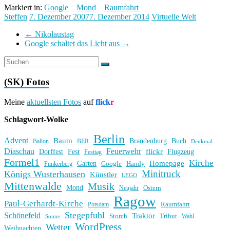
Markiert in:
Google
Mond
Raumfahrt
Steffen
7. Dezember 2007
7. Dezember 2014
Virtuelle Welt
←
Nikolaustag
Google schaltet das Licht aus
→
(SK) Fotos
Meine
aktuellsten Fotos
auf
flick
r
Schlagwort-Wolke
Berlin
Advent
Baum
Brandenburg
Buch
BER
Ballon
Denkmal
Diaschau
Feuerwehr
flickr
Dorffest
Fest
Flugzeug
Festtag
Formel1
Kirche
Homepage
Garten
Handy
Funkerberg
Google
Minitruck
Königs Wusterhausen
Künstler
LEGO
Mittenwalde
Musik
Mond
Ostern
Neujahr
Ragow
Paul-Gerhardt-Kirche
Raumfahrt
Potsdam
Stegepfuhl
Schönefeld
Traktor
Storch
Tribut
Wahl
Sonne
WordPress
Wetter
Weihnachten