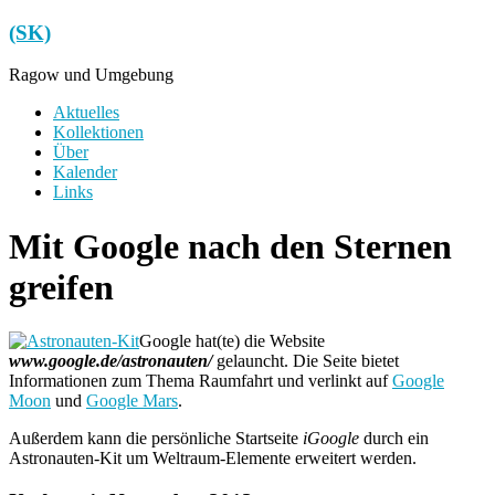
Zum
(SK)
Inhalt
springen
Ragow und Umgebung
Menü
Aktuelles
Kollektionen
Über
Kalender
Links
Mit Google nach den Sternen
greifen
Google hat(te) die Website
www.google.de/astronauten/
gelauncht. Die Seite bietet
Informationen zum Thema Raumfahrt und verlinkt auf
Google
Moon
und
Google Mars
.
Außerdem kann die persönliche Startseite
iGoogle
durch ein
Astronauten-Kit um Weltraum-Elemente erweitert werden.