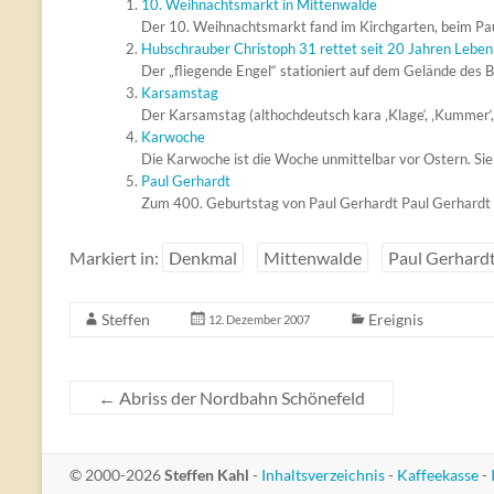
10. Weihnachtsmarkt in Mittenwalde
Der 10. Weihnachtsmarkt fand im Kirchgarten, beim Pau
Hubschrauber Christoph 31 rettet seit 20 Jahren Leben
Der „fliegende Engel“ stationiert auf dem Gelände des B
Karsamstag
Der Karsamstag (althochdeutsch kara ‚Klage‘, ‚Kummer‘, ‚T
Karwoche
Die Karwoche ist die Woche unmittelbar vor Ostern. Sie i
Paul Gerhardt
Zum 400. Geburtstag von Paul Gerhardt Paul Gerhardt 
Markiert in:
Denkmal
Mittenwalde
Paul Gerhard
Steffen
Ereignis
12. Dezember 2007
←
Abriss der Nordbahn Schönefeld
© 2000-2026
Steffen Kahl
-
Inhaltsverzeichnis
-
Kaffeekasse
-