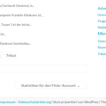
l Gerhardt-Denkmal, in...
Adve
enjamin-Franklin-Klinikums ist...
Denkm
Flugz
rauer‘) ist der letzte...
Hom
Min
st...
Oster
Denkmal Unmittelbar...
Raumf
Tribut
t
Tribut
Statistiken für den Flickr-Account
→
Impressum
-
Datenschutzerklärung
|
Stolz präsentiert von
WordPress
|
Th