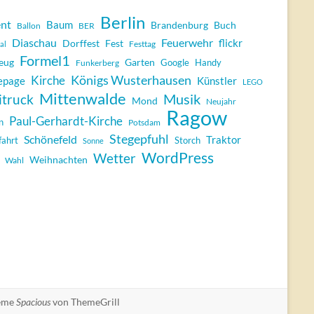
Berlin
nt
Baum
Brandenburg
Buch
Ballon
BER
Diaschau
Feuerwehr
flickr
Dorffest
Fest
Festtag
al
Formel1
eug
Garten
Google
Handy
Funkerberg
Königs Wusterhausen
Kirche
epage
Künstler
LEGO
Mittenwalde
Musik
itruck
Mond
Neujahr
Ragow
Paul-Gerhardt-Kirche
n
Potsdam
Stegepfuhl
Schönefeld
Traktor
ahrt
Storch
Sonne
WordPress
Wetter
Weihnachten
Wahl
eme
Spacious
von ThemeGrill