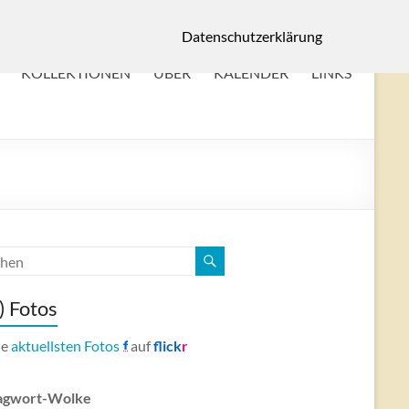
Datenschutzerklärung
KOLLEKTIONEN
ÜBER
KALENDER
LINKS
) Fotos
ne
aktuellsten Fotos
auf
flick
r
agwort-Wolke