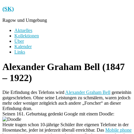
Zum
(SK)
Inhalt
springen
Ragow und Umgebung
Menü
Aktuelles
Kollektionen
Über
Kalender
Links
Alexander Graham Bell (1847
– 1922)
Die Erfindung des Telefons wird
Alexander Graham Bell
gemeinhin
gutgeschrieben. Ohne seine Leistungen zu schmälern, waren jedoch
mehr oder weniger zeitgleich auch andere „Forscher“ an dieser
Erfindung dran.
Seinen 161. Geburtstag gedenkt Google mit einem Doodle:
Heute tragen schon 10-jährige Schüler ihre eigenen Telefone in der
Hosentasche, jeder ist jederzeit überall erreichbar. Das
Mobile phone