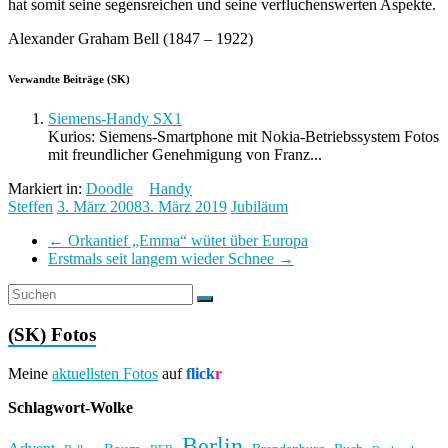
hat somit seine segensreichen und seine verfluchenswerten Aspekte.
Alexander Graham Bell (1847 – 1922)
Verwandte Beiträge (SK)
Siemens-Handy SX1
Kurios: Siemens-Smartphone mit Nokia-Betriebssystem Fotos
mit freundlicher Genehmigung von Franz...
Markiert in:
Doodle
Handy
Steffen
3. März 2008
3. März 2019
Jubiläum
←
Orkantief „Emma“ wütet über Europa
Erstmals seit langem wieder Schnee
→
(SK) Fotos
Meine
aktuellsten Fotos
auf
flick
r
Schlagwort-Wolke
Berlin