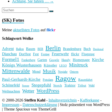
Achtung, Sie fahren …
→
(SK) Fotos
Meine
aktuellsten Fotos
auf
flick
r
Schlagwort-Wolke
Berlin
Advent
Baum
Brandenburg
Buch
BER
Ballon
Denkmal
Diaschau
Feuerwehr
flickr
Dorffest
Fest
Flugzeug
Festtag
Formel1
Kirche
Homepage
Garten
Handy
Funkerberg
Google
Minitruck
Königs Wusterhausen
Künstler
LEGO
Mittenwalde
Musik
Mond
Ostern
Neujahr
Ragow
Paul-Gerhardt-Kirche
Raumfahrt
Potsdam
Stegepfuhl
Schönefeld
Traktor
Storch
Tribut
Wahl
Sonne
WordPress
Wetter
Weihnachten
© 2000-2026
Steffen Kahl
-
Inhaltsverzeichnis
-
Kaffeekasse
-
Impressum
-
Datenschutzerklärung
|
Stolz präsentiert von
WordPress
|
Theme
Spacious
von ThemeGrill