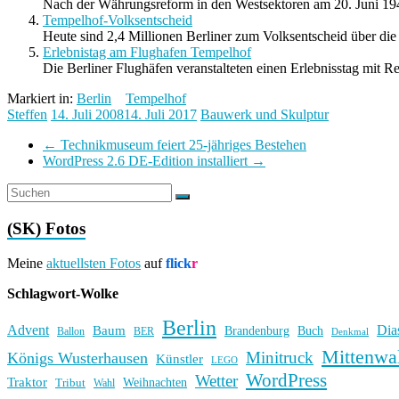
Nach der Währungsreform in den Westsektoren am 20. Juni 194
Tempelhof-Volksentscheid
Heute sind 2,4 Millionen Berliner zum Volksentscheid über die 
Erlebnistag am Flughafen Tempelhof
Die Berliner Flughäfen veranstalteten einen Erlebnisstag mit R
Markiert in:
Berlin
Tempelhof
Steffen
14. Juli 2008
14. Juli 2017
Bauwerk und Skulptur
←
Technikmuseum feiert 25-jähriges Bestehen
WordPress 2.6 DE-Edition installiert
→
(SK) Fotos
Meine
aktuellsten Fotos
auf
flick
r
Schlagwort-Wolke
Berlin
Advent
Dia
Baum
Brandenburg
Buch
BER
Ballon
Denkmal
Mittenwa
Minitruck
Königs Wusterhausen
Künstler
LEGO
WordPress
Wetter
Traktor
Weihnachten
Tribut
Wahl