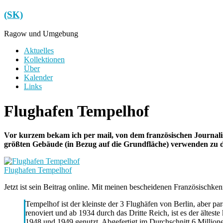
Zum
(SK)
Inhalt
springen
Ragow und Umgebung
Menü
Aktuelles
Kollektionen
Über
Kalender
Links
Flughafen Tempelhof
Vor kurzem bekam ich per mail, von dem französischen Journalist
größten Gebäude (in Bezug auf die Grundfläche) verwenden zu 
Flughafen Tempelhof
Jetzt ist sein Beitrag online. Mit meinen bescheidenen Französischken
Tempelhof ist der kleinste der 3 Flughäfen von Berlin, aber 
renoviert und ab 1934 durch das Dritte Reich, ist es der älte
1948 und 1949 genutzt. Abgefertigt im Durchschnitt 6 Millionen