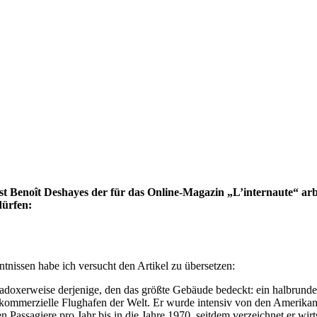
 Benoît Deshayes der für das Online-Magazin „L’internaute“ arbei
dürfen:
ntnissen habe ich versucht den Artikel zu übersetzen:
paradoxerweise derjenige, den das größte Gebäude bedeckt: ein halbru
ste kommerzielle Flughafen der Welt. Er wurde intensiv von den Amerik
 Passagiere pro Jahr bis in die Jahre 1970, seitdem verzeichnet er wirt