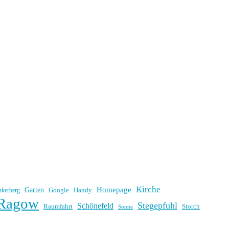
Kirche
Homepage
Garten
Handy
nkerberg
Google
Ragow
Stegepfuhl
Schönefeld
Raumfahrt
Storch
Sonne