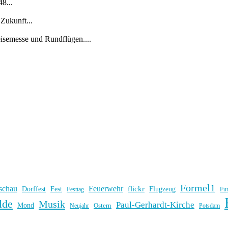
8...
Zukunft...
eisemesse und Rundflügen....
Formel1
schau
Feuerwehr
flickr
Dorffest
Fest
Flugzeug
Fu
Festtag
lde
Musik
Paul-Gerhardt-Kirche
Mond
Ostern
Potsdam
Neujahr