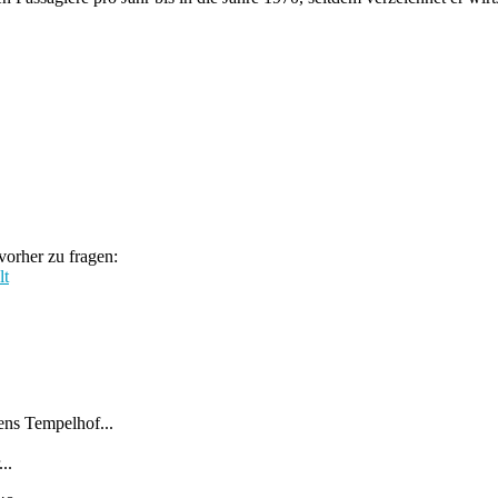
orher zu fragen:
lt
ens Tempelhof...
..