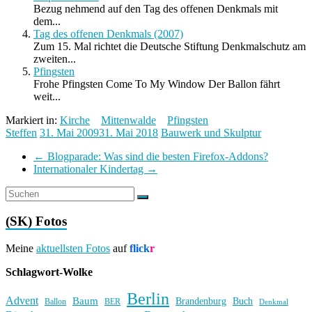
Bezug nehmend auf den Tag des offenen Denkmals mit
dem...
Tag des offenen Denkmals (2007)
Zum 15. Mal richtet die Deutsche Stiftung Denkmalschutz am
zweiten...
Pfingsten
Frohe Pfingsten Come To My Window Der Ballon fährt
weit...
Markiert in:
Kirche
Mittenwalde
Pfingsten
Steffen
31. Mai 2009
31. Mai 2018
Bauwerk und Skulptur
←
Blogparade: Was sind die besten Firefox-Addons?
Internationaler Kindertag
→
(SK) Fotos
Meine
aktuellsten Fotos
auf
flick
r
Schlagwort-Wolke
Berlin
Advent
Baum
Brandenburg
Buch
BER
Ballon
Denkmal