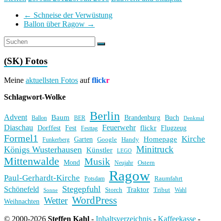
←
Schneise der Verwüstung
Ballon über Ragow
→
(SK) Fotos
Meine
aktuellsten Fotos
auf
flick
r
Schlagwort-Wolke
Berlin
Advent
Baum
Brandenburg
Buch
BER
Ballon
Denkmal
Diaschau
Feuerwehr
flickr
Dorffest
Fest
Flugzeug
Festtag
Formel1
Kirche
Homepage
Garten
Handy
Funkerberg
Google
Minitruck
Königs Wusterhausen
Künstler
LEGO
Mittenwalde
Musik
Mond
Ostern
Neujahr
Ragow
Paul-Gerhardt-Kirche
Raumfahrt
Potsdam
Stegepfuhl
Schönefeld
Traktor
Storch
Tribut
Wahl
Sonne
WordPress
Wetter
Weihnachten
© 2000-2026
Steffen Kahl
-
Inhaltsverzeichnis
-
Kaffeekasse
-