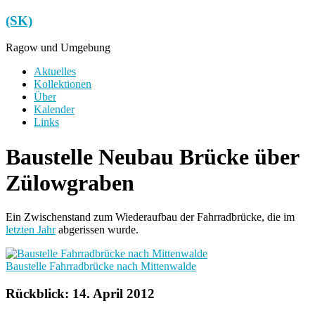
Zum
(SK)
Inhalt
springen
Ragow und Umgebung
Menü
Aktuelles
Kollektionen
Über
Kalender
Links
Baustelle Neubau Brücke über
Zülowgraben
Ein Zwischenstand zum Wiederaufbau der Fahrradbrücke, die im
letzten Jahr
abgerissen wurde.
Baustelle Fahrradbrücke nach Mittenwalde
Rückblick: 14. April 2012