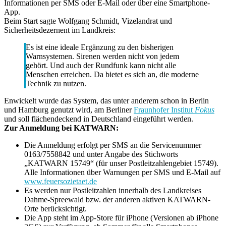
Informationen per SMS oder E-Mail oder über eine Smartphone-
App.
Beim Start sagte Wolfgang Schmidt, Vizelandrat und
Sicherheitsdezernent im Landkreis:
Es ist eine ideale Ergänzung zu den bisherigen
Warnsystemen. Sirenen werden nicht von jedem
gehört. Und auch der Rundfunk kann nicht alle
Menschen erreichen. Da bietet es sich an, die moderne
Technik zu nutzen.
Enwickelt wurde das System, das unter anderem schon in Berlin
und Hamburg genutzt wird, am Berliner
Fraunhofer Institut
Fokus
und soll flächendeckend in Deutschland eingeführt werden.
Zur Anmeldung bei KATWARN:
Die Anmeldung erfolgt per SMS an die Servicenummer
0163/7558842 und unter Angabe des Stichworts
„KATWARN 15749“ (für unser Postleitzahlengebiet 15749).
Alle Informationen über Warnungen per SMS und E-Mail auf
www.feuersozietaet.de
Es werden nur Postleitzahlen innerhalb des Landkreises
Dahme-Spreewald bzw. der anderen aktiven KATWARN-
Orte berücksichtigt.
Die App steht im App-Store für iPhone (Versionen ab iPhone