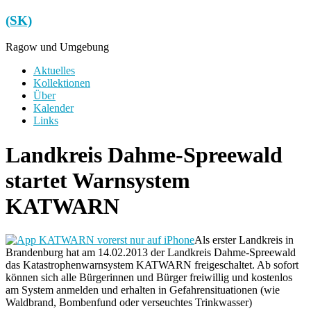
Zum
(SK)
Inhalt
springen
Ragow und Umgebung
Menü
Aktuelles
Kollektionen
Über
Kalender
Links
Landkreis Dahme-Spreewald
startet Warnsystem
KATWARN
Als erster Landkreis in
Brandenburg hat am 14.02.2013 der Landkreis Dahme-Spreewald
das Katastrophenwarnsystem KATWARN freigeschaltet. Ab sofort
können sich alle Bürgerinnen und Bürger freiwillig und kostenlos
am System anmelden und erhalten in Gefahrensituationen (wie
Waldbrand, Bombenfund oder verseuchtes Trinkwasser)