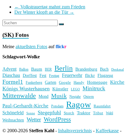
←
Volkstrauertag mahnt zum Frieden
Der Winter klopft an die Tür
→
(SK) Fotos
Meine
aktuellsten Fotos
auf
flick
r
Schlagwort-Wolke
Berlin
Advent
Baum
Brandenburg
Buch
BER
Ballon
Denkmal
Diaschau
Feuerwehr
flickr
Dorffest
Fest
Flugzeug
Festtag
Formel1
Kirche
Homepage
Garten
Handy
Funkerberg
Google
Minitruck
Königs Wusterhausen
Künstler
LEGO
Mittenwalde
Musik
Mond
Ostern
Neujahr
Ragow
Paul-Gerhardt-Kirche
Raumfahrt
Potsdam
Stegepfuhl
Schönefeld
Traktor
Storch
Tribut
Wahl
Sonne
WordPress
Wetter
Weihnachten
© 2000-2026
Steffen Kahl
-
Inhaltsverzeichnis
-
Kaffeekasse
-