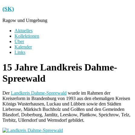
Zum
(SK)
Inhalt
springen
Ragow und Umgebung
Menü
Aktuelles
Kollektionen
Über
Kalender
Links
15 Jahre Landkreis Dahme-
Spreewald
Der
Landkreis Dahme-Spreewald
wurde im Rahmen der
Kreisreform in Brandenburg von 1993 aus den ehemaligen Kreisen
Königs Wusterhausen, Luckau und Lübben sowie den Städten
Lieberose, Märkisch Buchholz und Golßen und den Gemeinden
Blasdorf, Doberburg, Jamlitz, Leeskow, Plattkow, Speichrow, Telz,
Trebitz, Ullersdorf und Wernsdorf gebildet.