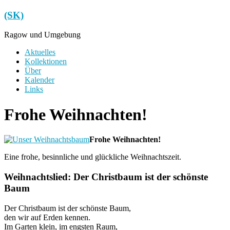
Zum
(SK)
Inhalt
springen
Ragow und Umgebung
Menü
Aktuelles
Kollektionen
Über
Kalender
Links
Frohe Weihnachten!
Frohe Weihnachten!
Eine frohe, besinnliche und glückliche Weihnachtszeit.
Weihnachtslied: Der Christbaum ist der schönste
Baum
Der Christbaum ist der schönste Baum,
den wir auf Erden kennen.
Im Garten klein, im engsten Raum,