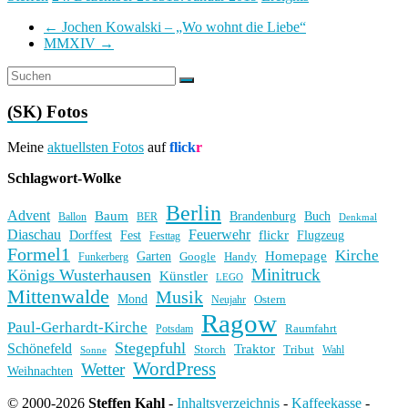
←
Jochen Kowalski – „Wo wohnt die Liebe“
MMXIV
→
(SK) Fotos
Meine
aktuellsten Fotos
auf
flick
r
Schlagwort-Wolke
Berlin
Advent
Baum
Brandenburg
Buch
BER
Ballon
Denkmal
Diaschau
Feuerwehr
flickr
Dorffest
Fest
Flugzeug
Festtag
Formel1
Kirche
Homepage
Garten
Handy
Funkerberg
Google
Minitruck
Königs Wusterhausen
Künstler
LEGO
Mittenwalde
Musik
Mond
Ostern
Neujahr
Ragow
Paul-Gerhardt-Kirche
Raumfahrt
Potsdam
Stegepfuhl
Schönefeld
Traktor
Storch
Tribut
Wahl
Sonne
WordPress
Wetter
Weihnachten
© 2000-2026
Steffen Kahl
-
Inhaltsverzeichnis
-
Kaffeekasse
-