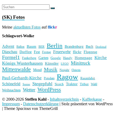
(SK) Fotos
Meine
aktuellsten Fotos
auf
flick
r
Schlagwort-Wolke
Berlin
Advent
Baum
Brandenburg
Buch
BER
Ballon
Denkmal
Diaschau
Feuerwehr
flickr
Dorffest
Fest
Flugzeug
Festtag
Formel1
Kirche
Homepage
Garten
Handy
Funkerberg
Google
Minitruck
Königs Wusterhausen
Künstler
LEGO
Mittenwalde
Musik
Mond
Ostern
Neujahr
Ragow
Paul-Gerhardt-Kirche
Raumfahrt
Potsdam
Stegepfuhl
Schönefeld
Traktor
Storch
Tribut
Wahl
Sonne
WordPress
Wetter
Weihnachten
© 2000-2026
Steffen Kahl
-
Inhaltsverzeichnis
-
Kaffeekasse
-
Impressum
-
Datenschutzerklärung
|
Stolz präsentiert von
WordPress
|
Theme
Spacious
von ThemeGrill