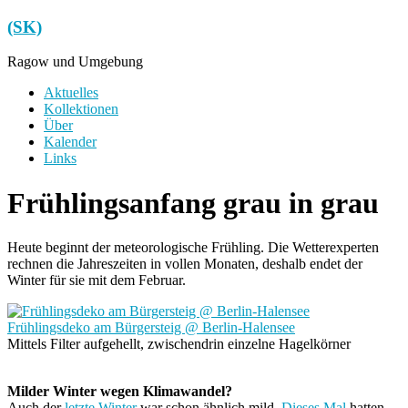
Zum
(SK)
Inhalt
springen
Ragow und Umgebung
Menü
Aktuelles
Kollektionen
Über
Kalender
Links
Frühlingsanfang grau in grau
Heute beginnt der meteorologische Frühling. Die Wetterexperten
rechnen die Jahreszeiten in vollen Monaten, deshalb endet der
Winter für sie mit dem Februar.
Frühlingsdeko am Bürgersteig @ Berlin-Halensee
Mittels Filter aufgehellt, zwischendrin einzelne Hagelkörner
Milder Winter wegen Klimawandel?
Auch der
letzte Winter
war schon ähnlich mild.
Dieses Mal
hatten