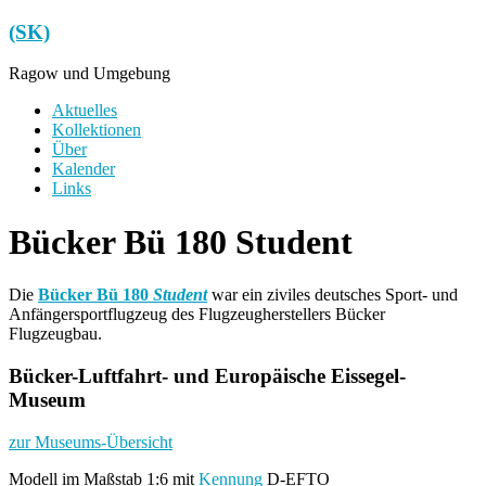
Zum
(SK)
Inhalt
springen
Ragow und Umgebung
Menü
Aktuelles
Kollektionen
Über
Kalender
Links
Bücker Bü 180 Student
Die
Bücker Bü 180
Student
war ein ziviles deutsches Sport- und
Anfängersportflugzeug des Flugzeugherstellers Bücker
Flugzeugbau.
Bücker-Luftfahrt- und Europäische Eissegel-
Museum
zur Museums-Übersicht
Modell im Maßstab 1:6 mit
Kennung
D-EFTO