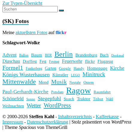
Zur Typen-Übersicht
(SK) Fotos
Meine
aktuellsten Fotos
auf
flick
r
Schlagwort-Wolke
Berlin
Advent
Baum
Brandenburg
Buch
BER
Ballon
Denkmal
Diaschau
Feuerwehr
flickr
Dorffest
Fest
Flugzeug
Festtag
Formel1
Kirche
Homepage
Garten
Handy
Funkerberg
Google
Minitruck
Königs Wusterhausen
Künstler
LEGO
Mittenwalde
Musik
Mond
Ostern
Neujahr
Ragow
Paul-Gerhardt-Kirche
Raumfahrt
Potsdam
Stegepfuhl
Schönefeld
Traktor
Storch
Tribut
Wahl
Sonne
WordPress
Wetter
Weihnachten
© 2000-2026
Steffen Kahl
-
Inhaltsverzeichnis
-
Kaffeekasse
-
Impressum
-
Datenschutzerklärung
|
Stolz präsentiert von
WordPress
|
Theme
Spacious
von ThemeGrill