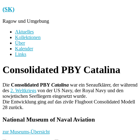
Zum
(SK)
Inhalt
springen
Ragow und Umgebung
Menü
Aktuelles
Kollektionen
Über
Kalender
Links
Consolidated PBY Catalina
Die
Consolidated PBY
Catalina
war ein Seeaufklärer, der während
des
2. Weltkriegs
von der US Navy, der Royal Navy und den
sowjetischen Seefliegern eingesetzt wurde.
Die Entwicklung ging auf das zivile Flugboot Consolidated Modell
28 zurück.
National Museum of Naval Aviation
zur Museums-Übersicht