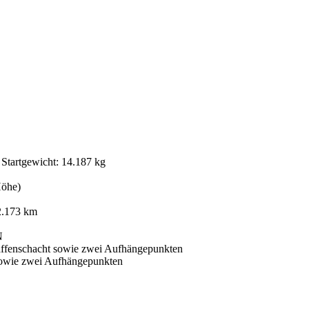
 Startgewicht: 14.187 kg
Höhe)
 2.173 km
N
Waffenschacht sowie zwei Aufhängepunkten
 sowie zwei Aufhängepunkten