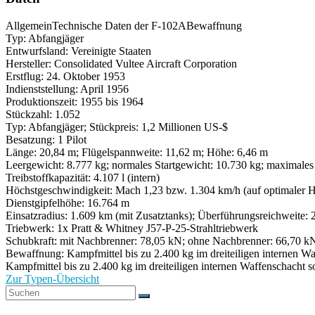
Allgemein
Technische Daten der F-102A
Bewaffnung
Typ: Abfangjäger
Entwurfsland: Vereinigte Staaten
Hersteller: Consolidated Vultee Aircraft Corporation
Erstflug: 24. Oktober 1953
Indienststellung: April 1956
Produktionszeit: 1955 bis 1964
Stückzahl: 1.052
Typ: Abfangjäger; Stückpreis: 1,2 Millionen US-$
Besatzung: 1 Pilot
Länge: 20,84 m; Flügelspannweite: 11,62 m; Höhe: 6,46 m
Leergewicht: 8.777 kg; normales Startgewicht: 10.730 kg; maximales
Treibstoffkapazität: 4.107 l (intern)
Höchstgeschwindigkeit: Mach 1,23 bzw. 1.304 km/h (auf optimaler 
Dienstgipfelhöhe: 16.764 m
Einsatzradius: 1.609 km (mit Zusatztanks); Überführungsreichweite:
Triebwerk: 1x Pratt & Whitney J57-P-25-Strahltriebwerk
Schubkraft: mit Nachbrenner: 78,05 kN; ohne Nachbrenner: 66,70 k
Bewaffnung: Kampfmittel bis zu 2.400 kg im dreiteiligen internen 
Kampfmittel bis zu 2.400 kg im dreiteiligen internen Waffenschacht
Zur Typen-Übersicht