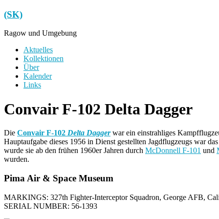
Zum
(SK)
Inhalt
springen
Ragow und Umgebung
Menü
Aktuelles
Kollektionen
Über
Kalender
Links
Convair F-102 Delta Dagger
Die
Convair F-102
Delta Dagger
war ein einstrahliges Kampfflugze
Hauptaufgabe dieses 1956 in Dienst gestellten Jagdflugzeugs war da
wurde sie ab den frühen 1960er Jahren durch
McDonnell F-101
und
wurden.
Pima Air & Space Museum
MARKINGS: 327th Fighter-Interceptor Squadron, George AFB, Cali
SERIAL NUMBER: 56-1393