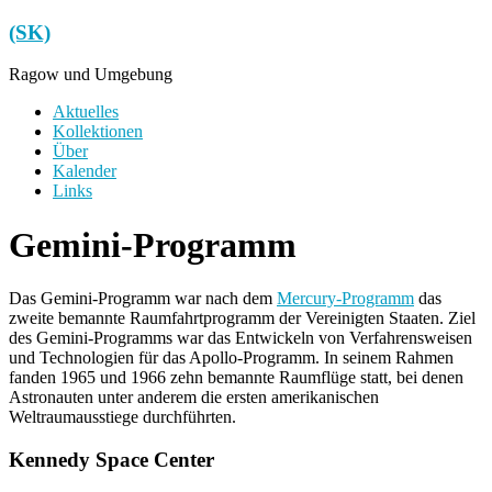
Zum
(SK)
Inhalt
springen
Ragow und Umgebung
Menü
Aktuelles
Kollektionen
Über
Kalender
Links
Gemini-Programm
Das Gemini-Programm war nach dem
Mercury-Programm
das
zweite bemannte Raumfahrtprogramm der Vereinigten Staaten. Ziel
des Gemini-Programms war das Entwickeln von Verfahrensweisen
und Technologien für das Apollo-Programm. In seinem Rahmen
fanden 1965 und 1966 zehn bemannte Raumflüge statt, bei denen
Astronauten unter anderem die ersten amerikanischen
Weltraumausstiege durchführten.
Kennedy Space Center