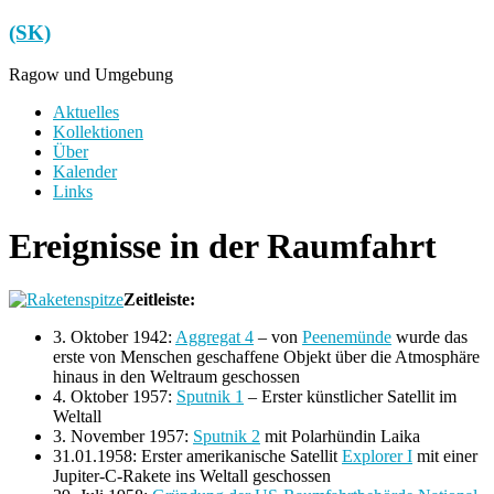
Zum
(SK)
Inhalt
springen
Ragow und Umgebung
Menü
Aktuelles
Kollektionen
Über
Kalender
Links
Ereignisse in der Raumfahrt
Zeitleiste:
3. Oktober 1942:
Aggregat 4
– von
Peenemünde
wurde das
erste von Menschen geschaffene Objekt über die Atmosphäre
hinaus in den Weltraum geschossen
4. Oktober 1957:
Sputnik 1
– Erster künstlicher Satellit im
Weltall
3. November 1957:
Sputnik 2
mit Polarhündin Laika
31.01.1958: Erster amerikanische Satellit
Explorer I
mit einer
Jupiter-C-Rakete ins Weltall geschossen