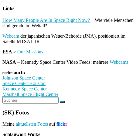
Links
How Many People Are In Space Right Now?
– Wie viele Menschen
sind gerade im Weltall?
Webcam
der japanischen Wetter-Behörde (JMA), positioniert im
Satellit MTSAT-1R
ESA
>
Our Missions
NASA
– Kennedy Space Center Video Feeds: mehrere
Webcams
siehe auch:
Johnson Space Center
Space Center Houston
Kennedy Space Center
Marshall Space Flight Center
(SK) Fotos
Meine
aktuellsten Fotos
auf
flick
r
Schlagwort-Wolke