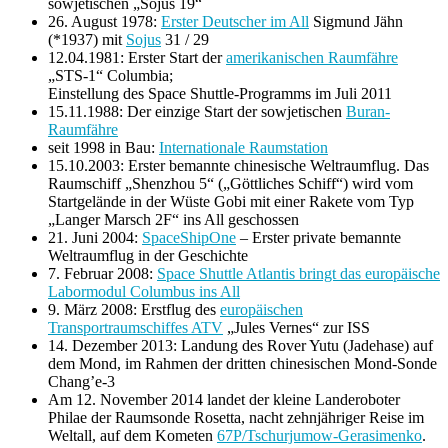
sowjetischen „Sojus 19“
26. August 1978:
Erster Deutscher im All
Sigmund Jähn
(*1937) mit
Sojus
31 / 29
12.04.1981: Erster Start der
amerikanischen Raumfähre
„STS-1“ Columbia;
Einstellung des Space Shuttle-Programms im Juli 2011
15.11.1988: Der einzige Start der sowjetischen
Buran-
Raumfähre
seit 1998 in Bau:
Internationale Raumstation
15.10.2003: Erster bemannte chinesische Weltraumflug. Das
Raumschiff „Shenzhou 5“ („Göttliches Schiff“) wird vom
Startgelände in der Wüste Gobi mit einer Rakete vom Typ
„Langer Marsch 2F“ ins All geschossen
21. Juni 2004:
SpaceShipOne
– Erster private bemannte
Weltraumflug in der Geschichte
7. Februar 2008:
Space Shuttle Atlantis bringt das europäische
Labormodul Columbus ins All
9. März 2008: Erstflug des
europäischen
Transportraumschiffes ATV
„Jules Vernes“ zur ISS
14. Dezember 2013: Landung des Rover Yutu (Jadehase) auf
dem Mond, im Rahmen der dritten chinesischen Mond-Sonde
Chang’e-3
Am 12. November 2014 landet der kleine Landeroboter
Philae der Raumsonde Rosetta, nacht zehnjähriger Reise im
Weltall, auf dem Kometen
67P/Tschurjumow-Gerasimenko
.