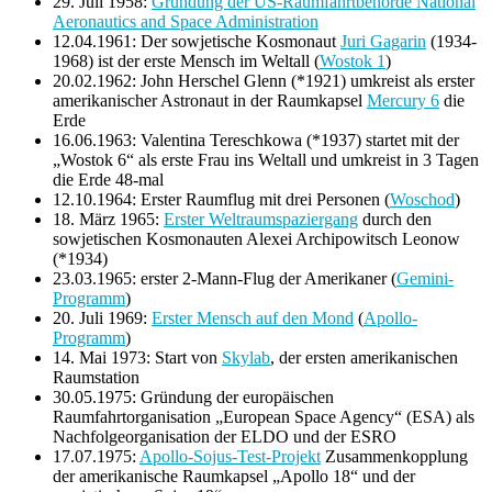
29. Juli 1958:
Gründung der US-Raumfahrtbehörde National
Aeronautics and Space Administration
12.04.1961: Der sowjetische Kosmonaut
Juri Gagarin
(1934-
1968) ist der erste Mensch im Weltall (
Wostok 1
)
20.02.1962: John Herschel Glenn (*1921) umkreist als erster
amerikanischer Astronaut in der Raumkapsel
Mercury 6
die
Erde
16.06.1963: Valentina Tereschkowa (*1937) startet mit der
„Wostok 6“ als erste Frau ins Weltall und umkreist in 3 Tagen
die Erde 48-mal
12.10.1964: Erster Raumflug mit drei Personen (
Woschod
)
18. März 1965:
Erster Weltraumspaziergang
durch den
sowjetischen Kosmonauten Alexei Archipowitsch Leonow
(*1934)
23.03.1965: erster 2-Mann-Flug der Amerikaner (
Gemini-
Programm
)
20. Juli 1969:
Erster Mensch auf den Mond
(
Apollo-
Programm
)
14. Mai 1973: Start von
Skylab
, der ersten amerikanischen
Raumstation
30.05.1975: Gründung der europäischen
Raumfahrtorganisation „European Space Agency“ (ESA) als
Nachfolgeorganisation der ELDO und der ESRO
17.07.1975:
Apollo-Sojus-Test-Projekt
Zusammenkopplung
der amerikanische Raumkapsel „Apollo 18“ und der