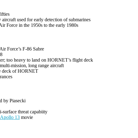
fties
ircraft used for early detection of submarines
ir Force in the 1950s to the early 1980s
 Air Force’s F-86 Sabre
-8
hter; too heavy to land on HORNET’s flight deck
ulti-mission, long range aircraft
 the deck of HORNET
arances
d by Piasecki
-surface threat capabiity
Apollo 13
movie