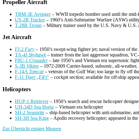
Propeller Aircraft
TBM-3E Avenger
– WWII torpedo bomber used until the mid-fi
US-2B Tracker
– 1960’s Anti-Submarine Warfare (ASW) utility a
T-28B Trojan
– Military trainer used by the U.S. Navy & U.S. A
Jet Aircraft
FJ-2
Fury
– 1950’s swept-wing fighter jet; naval version of the
TA-4J
Skyhawk
– trainer from the last aggressor squadron, VC
F8U-1
Crusader
– late 1950’s and Vietnam era supersonic fig
S-3B
Viking
– 1972-2009 Carrier-based, subsonic, all-weather, m
F-14A
Tomcat
– veteran of the Gulf War; too large to fly off
F-11
Tiger
„FiFi“
– cockpit section; available for off-ship appe
Helicopters
HUP-1 Retriever
– 1950’s search and rescue helicopter designe
UH-34D Sea Horse
– Vietnam era helicopter
SH-2 Seasprite
– ship-based helicopter with anti-submarine, anti
SH-3H Sea King
– Apollo recovery helicopter; appeared in the
Zur Übersicht einiger Museen