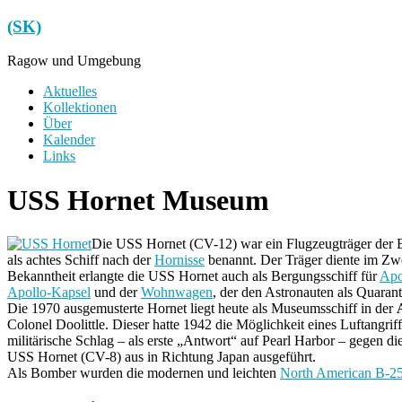
Zum
(SK)
Inhalt
springen
Ragow und Umgebung
Menü
Aktuelles
Kollektionen
Über
Kalender
Links
USS Hornet Museum
Die USS Hornet (CV-12) war ein Flugzeugträger der E
als achtes Schiff nach der
Hornisse
benannt. Der Träger diente im Zw
Bekanntheit erlangte die USS Hornet auch als Bergungsschiff für
Apo
Apollo-Kapsel
und der
Wohnwagen
, der den Astronauten als Quarant
Die 1970 ausgemusterte Hornet liegt heute als Museumsschiff in der
Colonel Doolittle. Dieser hatte 1942 die Möglichkeit eines Luftangri
militärische Schlag – als erste „Antwort“ auf Pearl Harbor – gegen 
USS Hornet (CV-8) aus in Richtung Japan ausgeführt.
Als Bomber wurden die modernen und leichten
North American B-25