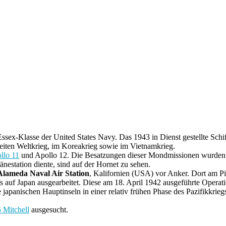
ssex-Klasse der United States Navy. Das 1943 in Dienst gestellte Sc
eiten Weltkrieg, im Koreakrieg sowie im Vietnamkrieg.
llo 11
und Apollo 12. Die Besatzungen dieser Mondmissionen wurden n
änestation diente, sind auf der Hornet zu sehen.
Alameda Naval Air Station
, Kalifornien (USA) vor Anker. Dort am Pi
ffs auf Japan ausgearbeitet. Diese am 18. April 1942 ausgeführte Oper
die japanischen Hauptinseln in einer relativ frühen Phase des Pazifik
 Mitchell
ausgesucht.