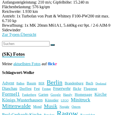
Anfangssteigleistung: 210 m/s; Gipfelhöhe: 15.240 m
Flächenbelastung: 576 kg/qm
Reichweite: 1.930 km
Antrieb: 1x Turbofan von Pratt & Whitney F100-PW200 mit max.
6.710 kp
Bewaffnung: 1x MK 20mm M61A1, 5.440kg ext 9pt. / 2-6 AIM-9
Sidewinder
Zur Typen-Übersicht
(SK) Fotos
Meine
aktuellsten Fotos
auf
flick
r
Schlagwort-Wolke
Berlin
Advent
Baum
Brandenburg
Buch
BER
Ballon
Denkmal
Diaschau
Feuerwehr
flickr
Dorffest
Fest
Flugzeug
Festtag
Formel1
Kirche
Homepage
Garten
Handy
Funkerberg
Google
Minitruck
Königs Wusterhausen
Künstler
LEGO
Mittenwalde
Musik
Mond
Ostern
Neujahr
Ragow
Paul-Gerhardt-Kirche
Raumfahrt