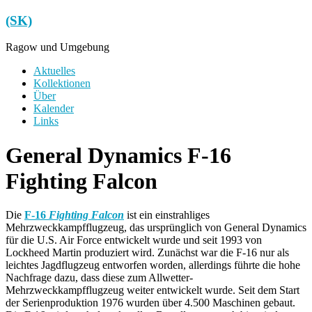
Zum
(SK)
Inhalt
springen
Ragow und Umgebung
Menü
Aktuelles
Kollektionen
Über
Kalender
Links
General Dynamics F-16
Fighting Falcon
Die
F-16
Fighting Falcon
ist ein einstrahliges
Mehrzweckkampfflugzeug, das ursprünglich von General Dynamics
für die U.S. Air Force entwickelt wurde und seit 1993 von
Lockheed Martin produziert wird. Zunächst war die F-16 nur als
leichtes Jagdflugzeug entworfen worden, allerdings führte die hohe
Nachfrage dazu, dass diese zum Allwetter-
Mehrzweckkampfflugzeug weiter entwickelt wurde. Seit dem Start
der Serienproduktion 1976 wurden über 4.500 Maschinen gebaut.