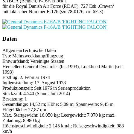
SABCA (Belgien) F-16A Block 1
für die Royal Danish Air Force (RDAF), 727 Esk ‚Craven‘
mit taktischer Nummer E-176 (s/n 78-0176, c/n 6F-3)
Daten
Allgemein
Technische Daten
Typ: Mehrzweckkampfflugzeug
Entwurfsland: Vereinigte Staaten
Hersteller: General Dynamics (bis 1993), Lockheed Martin (seit
1993)
Erstflug: 2. Februar 1974
Indienststellung: 17. August 1978
Produktionszeit: Seit 1976 in Serienproduktion
Stückzahl: 4.540
(Stand: Juni 2014)
Besatzung: 1
Gesamtlänge: 14,52 m; Höhe: 5,09 m; Spannweite: 9,45 m;
Flügelfläche: 27,87 qm
Max. Startgewicht: 16.050 kg; Leergewicht: 7.070 kg; max.
Zuladung: 8.980 kg
Höchstgeschwindigkeit: 2.145 km/h; Reisegeschwindigkeit: 988
km/h