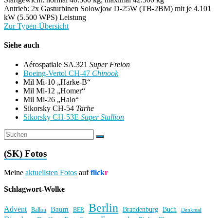
Antrieb: 2x Gasturbinen Solowjow D-25W (TB-2BM) mit je 4.101
kW (5.500 WPS) Leistung
Zur Typen-Übersicht
Siehe auch
Aérospatiale SA.321
Super Frelon
Boeing-Vertol CH-47
Chinook
Mil Mi-10 „Harke-B“
Mil Mi-12 „Homer“
Mil Mi-26 „Halo“
Sikorsky CH-54
Tarhe
Sikorsky CH-53E
Super Stallion
(SK) Fotos
Meine
aktuellsten Fotos
auf
flick
r
Schlagwort-Wolke
Berlin
Advent
Baum
Brandenburg
Buch
BER
Ballon
Denkmal