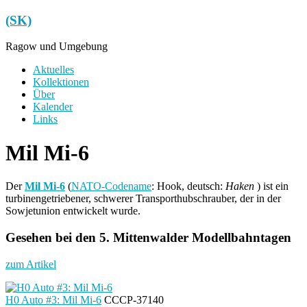
Zum
(SK)
Inhalt
springen
Ragow und Umgebung
Menü
Aktuelles
Kollektionen
Über
Kalender
Links
Mil Mi-6
Der
Mil Mi-6
(
NATO-Codename
: Hook, deutsch:
Haken
) ist ein
turbinengetriebener, schwerer Transporthubschrauber, der in der
Sowjetunion entwickelt wurde.
Gesehen bei den 5. Mittenwalder Modellbahntagen
zum Artikel
H0 Auto #3: Mil Mi-6
CCCP-37140