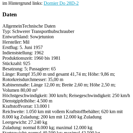
im Hintergrund links:
Dornier Do 28D-2
Daten
Allgemein
Technische Daten
Typ: Schwerer Transporthubschrauber
Entwurfsland: Sowjetunion
Hersteller: Mil
Erstflug: 5. Juni 1957
Indienststellung: 1962
Produktionszeit: 1960 bis 1981
Stückzahl: 925
Besatzung: 5; Passagiere: 65
Länge: Rumpf 35,00 m und gesamt 41,74 m; Höhe: 9,86 m;
Rotorkreisdurchmesser: 35,00 m
Kabinenmaße: Länge 12,00 m; Breite 2,60 m; Höhe 2,50 m;
Volumen 80,00 m³
Höchstgeschwindigkeit: 300 km/h; Reisegeschwindigkeit: 250 km/h
Dienstgipfelhöhe: 4.500 m
Kraftstoffvorrat: 13.000 l
Reichweite: 1.050 km mit vollem Kraftstoffbehälter; 620 km mit
8.000 kg Zuladung; 200 km mit 12.000 kg Zuladung
Leergewicht: 27.240 kg
Zuladung: normal 8.000 kg; maximal 12.000 kg
Startgewicht: normal 40.500 kg; maximal 42.500 kg