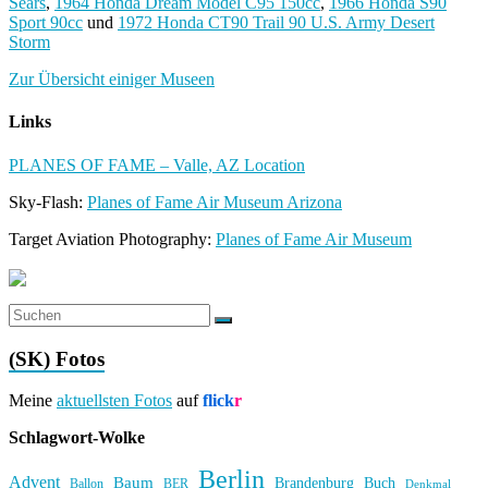
Sears
,
1964 Honda Dream Model C95 150cc
,
1966 Honda S90
Sport 90cc
und
1972 Honda CT90 Trail 90 U.S. Army Desert
Storm
Zur Übersicht einiger Museen
Links
PLANES OF FAME – Valle, AZ Location
Sky-Flash:
Planes of Fame Air Museum Arizona
Target Aviation Photography:
Planes of Fame Air Museum
(SK) Fotos
Meine
aktuellsten Fotos
auf
flick
r
Schlagwort-Wolke
Berlin
Advent
Baum
Brandenburg
Buch
BER
Ballon
Denkmal