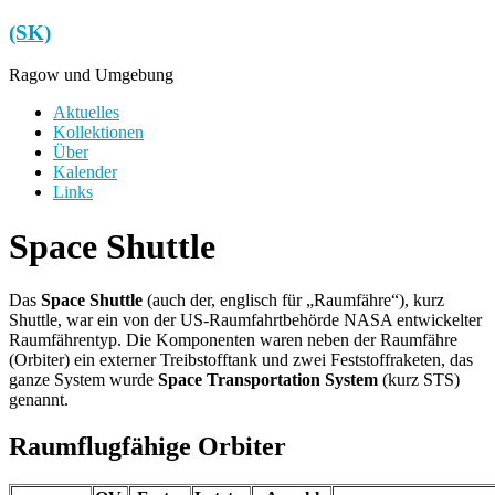
Zum
(SK)
Inhalt
springen
Ragow und Umgebung
Menü
Aktuelles
Kollektionen
Über
Kalender
Links
Space Shuttle
Das
Space Shuttle
(auch der, englisch für „Raumfähre“), kurz
Shuttle, war ein von der US-Raumfahrtbehörde NASA entwickelter
Raumfährentyp. Die Komponenten waren neben der Raumfähre
(Orbiter) ein externer Treibstofftank und zwei Feststoffraketen, das
ganze System wurde
Space Transportation System
(kurz STS)
genannt.
Raumflugfähige Orbiter