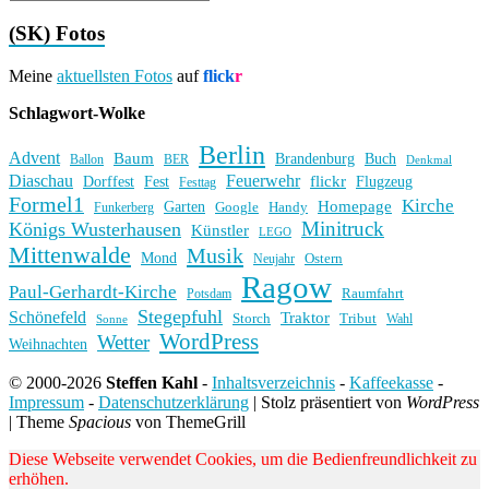
(SK) Fotos
Meine
aktuellsten Fotos
auf
flick
r
Schlagwort-Wolke
Berlin
Advent
Baum
Brandenburg
Buch
BER
Ballon
Denkmal
Diaschau
Feuerwehr
flickr
Dorffest
Fest
Flugzeug
Festtag
Formel1
Kirche
Homepage
Garten
Handy
Funkerberg
Google
Minitruck
Königs Wusterhausen
Künstler
LEGO
Mittenwalde
Musik
Mond
Ostern
Neujahr
Ragow
Paul-Gerhardt-Kirche
Raumfahrt
Potsdam
Stegepfuhl
Schönefeld
Traktor
Storch
Tribut
Wahl
Sonne
WordPress
Wetter
Weihnachten
© 2000-2026
Steffen Kahl
-
Inhaltsverzeichnis
-
Kaffeekasse
-
Impressum
-
Datenschutzerklärung
|
Stolz präsentiert von
WordPress
|
Theme
Spacious
von ThemeGrill
Diese Webseite verwendet Cookies, um die Bedienfreundlichkeit zu
erhöhen.