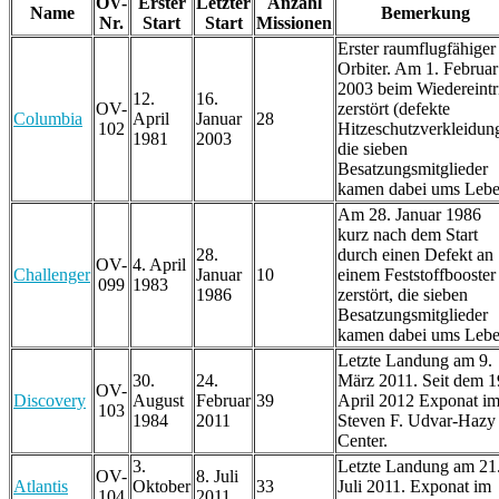
OV-
Erster
Letzter
Anzahl
Name
Bemerkung
Nr.
Start
Start
Missionen
Erster raumflugfähiger
Orbiter. Am 1. Februar
2003 beim Wiedereintri
12.
16.
OV-
zerstört (defekte
Columbia
April
Januar
28
102
Hitzeschutzverkleidung
1981
2003
die sieben
Besatzungsmitglieder
kamen dabei ums Lebe
Am 28. Januar 1986
kurz nach dem Start
28.
durch einen Defekt an
OV-
4. April
Challenger
Januar
10
einem Feststoffbooster
099
1983
1986
zerstört, die sieben
Besatzungsmitglieder
kamen dabei ums Lebe
Letzte Landung am 9.
30.
24.
März 2011. Seit dem 1
OV-
Discovery
August
Februar
39
April 2012 Exponat i
103
1984
2011
Steven F. Udvar-Hazy
Center.
3.
Letzte Landung am 21
OV-
8. Juli
Atlantis
Oktober
33
Juli 2011. Exponat im
104
2011