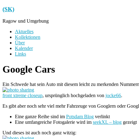
Zum
(SK)
Inhalt
springen
Ragow und Umgebung
Menü
Aktuelles
Kollektionen
Über
Kalender
Links
Google Cars
Ein Schwede hat sein Auto mit diesem leicht zu merkenden Nummerns
front xtreme closeup
, ursprünglich hochgeladen von
jocke66
.
Es gibt aber noch sehr viel mehr Fahrzeuge von Googlern oder Goog
Eine ganze Reihe sind im
Potsdam Blog
verlinkt
Eine umfangreiche Fotogalerie wird im
seekXL – blog
gezeigt
Und dieses ist auch noch ganz witzig: