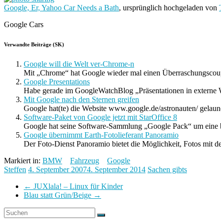
Google, Er, Yahoo Car Needs a Bath
, ursprünglich hochgeladen von
Google Cars
Verwandte Beiträge (SK)
Google will die Welt ver-Chrome-n
Mit „Chrome“ hat Google wieder mal einen Überraschungscoup
Google Presentations
Habe gerade im GoogleWatchBlog „Präsentationen in externe We
Mit Google nach den Sternen greifen
Google hat(te) die Website www.google.de/astronauten/ gelaunch
Software-Paket von Google jetzt mit StarOffice 8
Google hat seine Software-Sammlung „Google Pack“ um eine b
Google übernimmt Earth-Fotolieferant Panoramio
Der Foto-Dienst Panoramio bietet die Möglichkeit, Fotos mit de
Markiert in:
BMW
Fahrzeug
Google
Steffen
4. September 2007
4. September 2014
Sachen gibts
←
JUXlala! – Linux für Kinder
Blau statt Grün/Beige
→