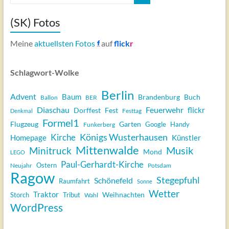
(SK) Fotos
Meine
aktuellsten Fotos
auf
flick
r
Schlagwort-Wolke
Berlin
Advent
Baum
Brandenburg
Buch
Ballon
BER
Diaschau
Feuerwehr
flickr
Dorffest
Fest
Festtag
Denkmal
Formel1
Flugzeug
Garten
Google
Handy
Funkerberg
Königs Wusterhausen
Kirche
Homepage
Künstler
Mittenwalde
Musik
Minitruck
Mond
LEGO
Paul-Gerhardt-Kirche
Ostern
Neujahr
Potsdam
Ragow
Stegepfuhl
Schönefeld
Raumfahrt
Sonne
Wetter
Traktor
Weihnachten
Storch
Tribut
Wahl
WordPress