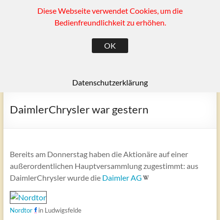
Diese Webseite verwendet Cookies, um die
Zum
(SK)
Inhalt
Bedienfreundlichkeit zu erhöhen.
springen
Ragow und Umgebung
OK
Menü
Datenschutzerklärung
DaimlerChrysler war gestern
Bereits am Donnerstag haben die Aktionäre auf einer
außerordentlichen Hauptversammlung zugestimmt: aus
DaimlerChrysler wurde die
Daimler AG
Nordtor
in Ludwigsfelde