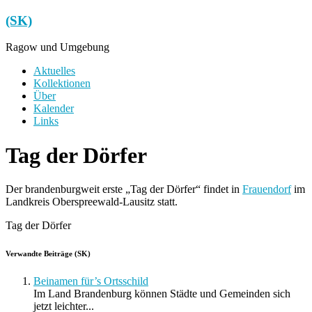
Zum
(SK)
Inhalt
springen
Ragow und Umgebung
Menü
Aktuelles
Kollektionen
Über
Kalender
Links
Tag der Dörfer
Der brandenburgweit erste „Tag der Dörfer“ findet in
Frauendorf
im
Landkreis Oberspreewald-Lausitz statt.
Tag der Dörfer
Verwandte Beiträge (SK)
Beinamen für’s Ortsschild
Im Land Brandenburg können Städte und Gemeinden sich
jetzt leichter...