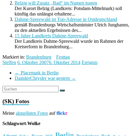
Belzig will Zusatz „Bad“ im Namen tragen
Der Kurort Belzig (Landkreis: Potsdam-Mittelmark) soll
künftig das unlängst erhaltene...
Dahme-Spreewald ist Top-Adresse in Ostdeutschland
gemäß Brandenburgs Wirtschaftsminister Ulrich Junghanns,
zu den aktuellen Ergebnissen des...
15 Jahre Landkreis Dahme-Spreewald
Der Landkreis Dahme-Spreewald wurde im Rahmen der
Kreisreform in Brandenburg...
Markiert in:
Brandenburg
Festtag
Steffen
6. Oktober 2007
6. Oktober 2014
Ereignis
←
Placemark in Berlin
DaimlerChrysler war gestern
→
(SK) Fotos
Meine
aktuellsten Fotos
auf
flick
r
Schlagwort-Wolke
Berlin
Advent
Baum
Brandenburg
Buch