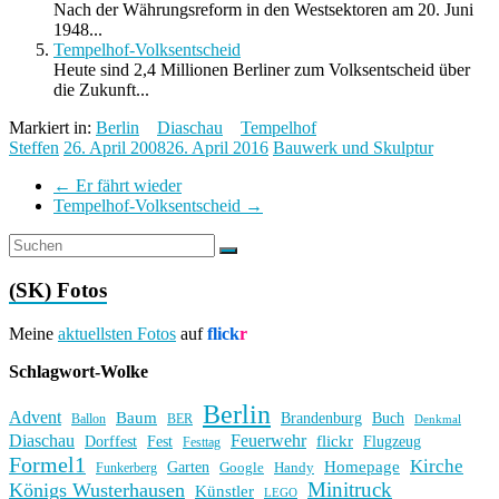
Nach der Währungsreform in den Westsektoren am 20. Juni
1948...
Tempelhof-Volksentscheid
Heute sind 2,4 Millionen Berliner zum Volksentscheid über
die Zukunft...
Markiert in:
Berlin
Diaschau
Tempelhof
Steffen
26. April 2008
26. April 2016
Bauwerk und Skulptur
←
Er fährt wieder
Tempelhof-Volksentscheid
→
(SK) Fotos
Meine
aktuellsten Fotos
auf
flick
r
Schlagwort-Wolke
Berlin
Advent
Baum
Brandenburg
Buch
BER
Ballon
Denkmal
Diaschau
Feuerwehr
flickr
Dorffest
Fest
Flugzeug
Festtag
Formel1
Kirche
Homepage
Garten
Handy
Funkerberg
Google
Minitruck
Königs Wusterhausen
Künstler
LEGO