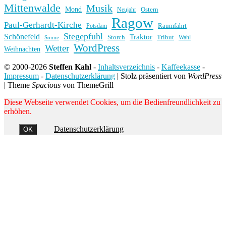
Mittenwalde
Musik
Mond
Ostern
Neujahr
Ragow
Paul-Gerhardt-Kirche
Raumfahrt
Potsdam
Stegepfuhl
Schönefeld
Traktor
Storch
Tribut
Wahl
Sonne
WordPress
Wetter
Weihnachten
© 2000-2026
Steffen Kahl
-
Inhaltsverzeichnis
-
Kaffeekasse
-
Impressum
-
Datenschutzerklärung
|
Stolz präsentiert von
WordPress
|
Theme
Spacious
von ThemeGrill
Diese Webseite verwendet Cookies, um die Bedienfreundlichkeit zu
erhöhen.
Datenschutzerklärung
OK