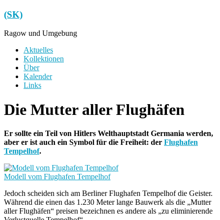
Zum
(SK)
Inhalt
springen
Ragow und Umgebung
Menü
Aktuelles
Kollektionen
Über
Kalender
Links
Die Mutter aller Flughäfen
Er sollte ein Teil von Hitlers Welthauptstadt Germania werden,
aber er ist auch ein Symbol für die Freiheit: der
Flughafen
Tempelhof
.
Modell vom Flughafen Tempelhof
Jedoch scheiden sich am Berliner Flughafen Tempelhof die Geister.
Während die einen das 1.230 Meter lange Bauwerk als die „Mutter
aller Flughäfen“ preisen bezeichnen es andere als „zu eliminierende
Verlustquelle Tempelhof“.