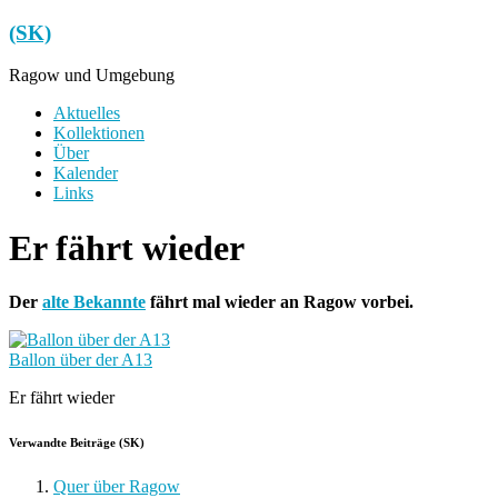
Zum
(SK)
Inhalt
springen
Ragow und Umgebung
Menü
Aktuelles
Kollektionen
Über
Kalender
Links
Er fährt wieder
Der
alte Bekannte
fährt mal wieder an Ragow vorbei.
Ballon über der A13
Er fährt wieder
Verwandte Beiträge (SK)
Quer über Ragow