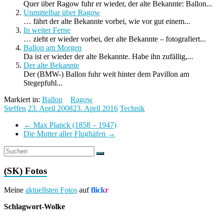
Quer über Ragow fuhr er wieder, der alte Bekannte: Ballon...
Unmittelbar über Ragow
… fährt der alte Bekannte vorbei, wie vor gut einem...
In weiter Ferne
… zieht er wieder vorbei, der alte Bekannte – fotografiert...
Ballon am Morgen
Da ist er wieder der alte Bekannte. Habe ihn zufällig,...
Der alte Bekannte
Der (BMW-) Ballon fuhr weit hinter dem Pavillon am
Stegepfuhl...
Markiert in:
Ballon
Ragow
Steffen
23. April 2008
23. April 2016
Technik
←
Max Planck (1858 – 1947)
Die Mutter aller Flughäfen
→
(SK) Fotos
Meine
aktuellsten Fotos
auf
flick
r
Schlagwort-Wolke