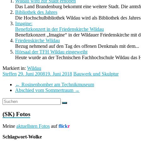
Wildau wird zur Stadt erhoben
Das Land Brandenburg bekommt eine weitere Stadt. Die amtsfr
Bibliothek des Jahres
Die Hochschulbibliothek Wildau wird als Bibliothek des Jahres
Imagine:
Benefizkonzert in der Friedenskirche Wildau
Benefizkonzert „Imagine“ in der Wildauer Friedenskirche mit 
Friedenskirche Wildau
Bezug nehmend auf den Tag des offenen Denkmals mit dem...
Hörsaal der TFH Wildau eingeweiht
Heute wurde an der Technischen Fachhochschule Wildau das Hö
Markiert in:
Wildau
Steffen
29. Juni 2008
19. Juni 2018
Bauwerk und Skulptur
←
Rosinenbomber am Technikmuseum
Abschied vom Sommertraum
→
(SK) Fotos
Meine
aktuellsten Fotos
auf
flick
r
Schlagwort-Wolke