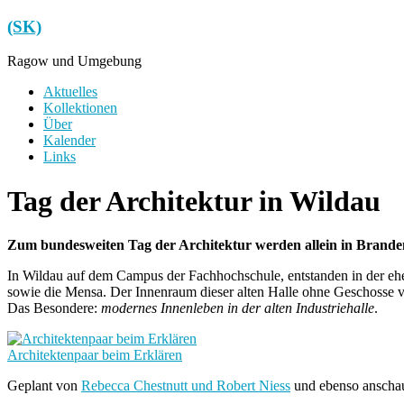
Zum
(SK)
Inhalt
springen
Ragow und Umgebung
Menü
Aktuelles
Kollektionen
Über
Kalender
Links
Tag der Architektur in Wildau
Zum bundesweiten Tag der Architektur werden allein in Branden
In Wildau auf dem Campus der Fachhochschule, entstanden in der 
sowie die Mensa. Der Innenraum dieser alten Halle ohne Geschoss
Das Besondere:
modernes Innenleben in der alten Industriehalle
.
Architektenpaar beim Erklären
Geplant von
Rebecca Chestnutt und Robert Niess
und ebenso anschaul