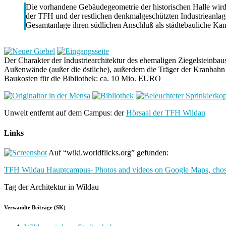
Die vorhandene Gebäudegeometrie der historischen Halle wird 
der TFH und der restlichen denkmalgeschützten Industrieanlage 
Gesamtanlage ihren südlichen Anschluß als städtebauliche Kan
Der Charakter der Industriearchitektur des ehemaligen Ziegelsteinba
Außenwände (außer die östliche), außerdem die Träger der Kranbahn 
Baukosten für die Bibliothek: ca. 10 Mio. EURO
Unweit entfernt auf dem Campus: der
Hörsaal der TFH Wildau
Links
Auf “wiki.worldflicks.org” gefunden:
TFH Wildau Hauptcampus- Photos and videos on Google Maps, chos
Tag der Architektur in Wildau
Verwandte Beiträge (SK)