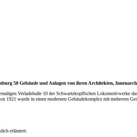
burg 50 Gebäude und Anlagen von ihren Architekten, Innenarchite
ehemaligen Verladehalle 10 der Schwartzkopffschen Lokomotivwerke 
e von 1921 wurde in einen modernen Gebäudekomplex mit mehreren Ge
ich erläutert: