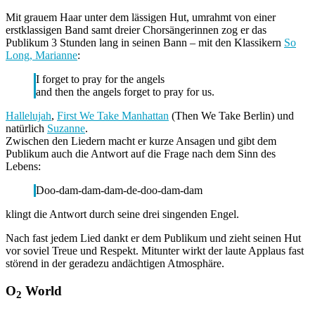
Mit grauem Haar unter dem lässigen Hut, umrahmt von einer
erstklassigen Band samt dreier Chorsängerinnen zog er das
Publikum 3 Stunden lang in seinen Bann – mit den Klassikern
So
Long, Marianne
:
I forget to pray for the angels
and then the angels forget to pray for us.
Hallelujah
,
First We Take Manhattan
(Then We Take Berlin) und
natürlich
Suzanne
.
Zwischen den Liedern macht er kurze Ansagen und gibt dem
Publikum auch die Antwort auf die Frage nach dem Sinn des
Lebens:
Doo-dam-dam-dam-de-doo-dam-dam
klingt die Antwort durch seine drei singenden Engel.
Nach fast jedem Lied dankt er dem Publikum und zieht seinen Hut
vor soviel Treue und Respekt. Mitunter wirkt der laute Applaus fast
störend in der geradezu andächtigen Atmosphäre.
O
World
2