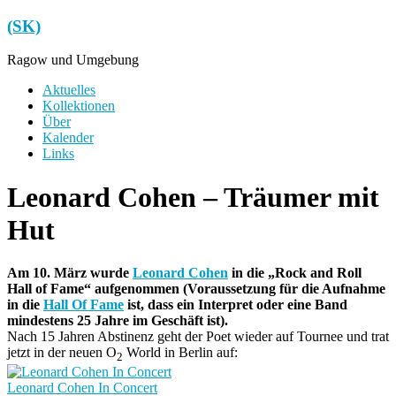
Zum
(SK)
Inhalt
springen
Ragow und Umgebung
Menü
Aktuelles
Kollektionen
Über
Kalender
Links
Leonard Cohen – Träumer mit
Hut
Am 10. März wurde
Leonard Cohen
in die „Rock and Roll
Hall of Fame“ aufgenommen (Voraussetzung für die Aufnahme
in die
Hall Of Fame
ist, dass ein Interpret oder eine Band
mindestens 25 Jahre im Geschäft ist).
Nach 15 Jahren Abstinenz geht der Poet wieder auf Tournee und trat
jetzt in der neuen O
World in Berlin auf:
2
Leonard Cohen In Concert