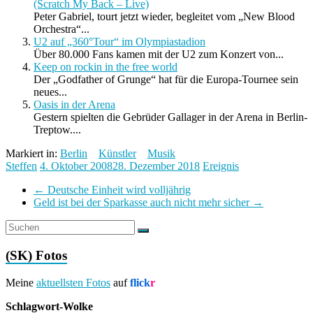
(Scratch My Back – Live)
Peter Gabriel, tourt jetzt wieder, begleitet vom „New Blood
Orchestra“...
U2 auf „360°Tour“ im Olympiastadion
Über 80.000 Fans kamen mit der U2 zum Konzert von...
Keep on rockin in the free world
Der „Godfather of Grunge“ hat für die Europa-Tournee sein
neues...
Oasis in der Arena
Gestern spielten die Gebrüder Gallager in der Arena in Berlin-
Treptow....
Markiert in:
Berlin
Künstler
Musik
Steffen
4. Oktober 2008
28. Dezember 2018
Ereignis
←
Deutsche Einheit wird volljährig
Geld ist bei der Sparkasse auch nicht mehr sicher
→
(SK) Fotos
Meine
aktuellsten Fotos
auf
flick
r
Schlagwort-Wolke