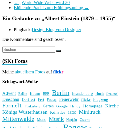
←
„World Wide Web“ wird 20
Blühende Pracht zum Frühlingsanfang
→
Ein Gedanke zu „
Albert Einstein (1879 – 1955)
“
Pingback:
Design Blog vom Designer
Die Kommentare sind geschlossen.
(SK) Fotos
Meine
aktuellsten Fotos
auf
flick
r
Schlagwort-Wolke
Berlin
Advent
Baum
Brandenburg
Buch
BER
Ballon
Denkmal
Diaschau
Feuerwehr
flickr
Dorffest
Fest
Flugzeug
Festtag
Formel1
Kirche
Homepage
Garten
Handy
Funkerberg
Google
Minitruck
Königs Wusterhausen
Künstler
LEGO
Mittenwalde
Musik
Mond
Ostern
Neujahr
Ragow