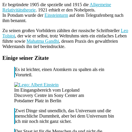
Er begründete 1905 die spezielle und 1915 die
Allgemeine
Relativitätstheorie
. 1921 erhielt er den Nobelpreis.
In Potsdam wurde der
Einsteinturm
auf dem Telegrafenberg nach
ihm benannt.
Zu seinen großen Vorbildern zählten der russische Schriftsteller
Leo
Tolstoi
, der wie er selbst, trotz Weltruhms stets ein einfaches Leben
führte sowie
Mahatma Gandhi
, dessen Praxis des gewaltfreien
Widerstands ihn tief beeindruckte.
Einige seiner Zitate
Es ist leichter, einen Atomkern zu spalten als ein
Vorurteil.
Im Eingangsbereich vom Legoland
Discovery Centre im Sony Center am
Potsdamer Platz in Berlin
Zwei Dinge sind unendlich, das Universum und die
menschliche Dummheit, aber bei dem Universum bin
ich mir noch nicht ganz sicher.
Der Staat ist für die Menschen da und nicht die