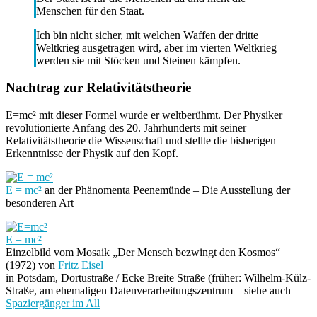
Menschen für den Staat.
Ich bin nicht sicher, mit welchen Waffen der dritte
Weltkrieg ausgetragen wird, aber im vierten Weltkrieg
werden sie mit Stöcken und Steinen kämpfen.
Nachtrag zur Relativitätstheorie
E=mc² mit dieser Formel wurde er weltberühmt. Der Physiker
revolutionierte Anfang des 20. Jahrhunderts mit seiner
Relativitätstheorie die Wissenschaft und stellte die bisherigen
Erkenntnisse der Physik auf den Kopf.
E = mc²
an der Phänomenta Peenemünde – Die Ausstellung der
besonderen Art
E = mc²
Einzelbild vom Mosaik „Der Mensch bezwingt den Kosmos“
(1972) von
Fritz Eisel
in Potsdam, Dortustraße / Ecke Breite Straße (früher: Wilhelm-Külz-
Straße, am ehemaligen Datenverarbeitungszentrum – siehe auch
Spaziergänger im All