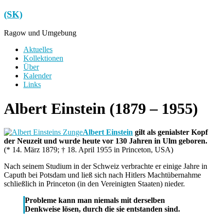
Zum
(SK)
Inhalt
springen
Ragow und Umgebung
Menü
Aktuelles
Kollektionen
Über
Kalender
Links
Albert Einstein (1879 – 1955)
Albert Einstein
gilt als genialster Kopf
der Neuzeit und wurde heute vor 130 Jahren in Ulm geboren.
(* 14. März 1879; † 18. April 1955 in Princeton, USA)
Nach seinem Studium in der Schweiz verbrachte er einige Jahre in
Caputh bei Potsdam und ließ sich nach Hitlers Machtübernahme
schließlich in Princeton (in den Vereinigten Staaten) nieder.
Probleme kann man niemals mit derselben
Denkweise lösen, durch die sie entstanden sind.