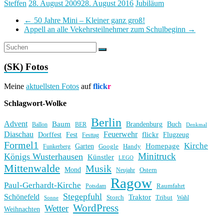
Steffen
28. August 2009
28. August 2016
Jubiläum
←
50 Jahre Mini – Kleiner ganz groß!
Appell an alle Vekehrsteilnehmer zum Schulbeginn
→
(SK) Fotos
Meine
aktuellsten Fotos
auf
flick
r
Schlagwort-Wolke
Berlin
Advent
Baum
Brandenburg
Buch
BER
Ballon
Denkmal
Diaschau
Feuerwehr
flickr
Dorffest
Fest
Flugzeug
Festtag
Formel1
Kirche
Homepage
Garten
Handy
Funkerberg
Google
Minitruck
Königs Wusterhausen
Künstler
LEGO
Mittenwalde
Musik
Mond
Ostern
Neujahr
Ragow
Paul-Gerhardt-Kirche
Raumfahrt
Potsdam
Stegepfuhl
Schönefeld
Traktor
Storch
Tribut
Wahl
Sonne
WordPress
Wetter
Weihnachten