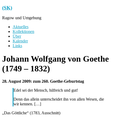
Zum
(SK)
Inhalt
springen
Ragow und Umgebung
Menü
Aktuelles
Kollektionen
Über
Kalender
Links
Johann Wolfgang von Goethe
(1749 – 1832)
28. August 2009: zum 260. Goethe-Geburtstag
Edel sei der Mensch, hilfreich und gut!
Denn das allein unterscheidet ihn von allen Wesen, die
wir kennen. […]
„Das Göttliche“ (1783, Ausschnitt)