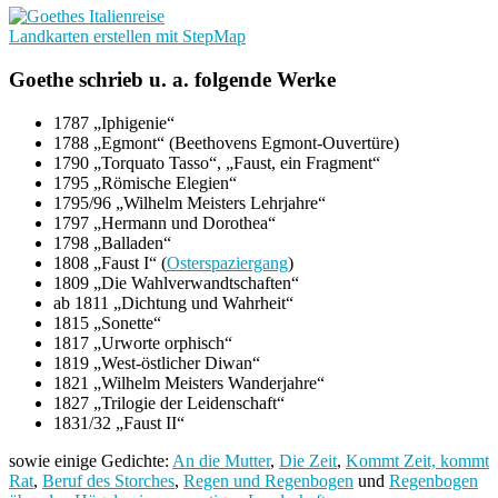
Landkarten erstellen mit StepMap
Goethe schrieb u. a. folgende Werke
1787 „Iphigenie“
1788 „Egmont“ (Beethovens Egmont-Ouvertüre)
1790 „Torquato Tasso“, „Faust, ein Fragment“
1795 „Römische Elegien“
1795/96 „Wilhelm Meisters Lehrjahre“
1797 „Hermann und Dorothea“
1798 „Balladen“
1808 „Faust I“ (
Osterspaziergang
)
1809 „Die Wahlverwandtschaften“
ab 1811 „Dichtung und Wahrheit“
1815 „Sonette“
1817 „Urworte orphisch“
1819 „West-östlicher Diwan“
1821 „Wilhelm Meisters Wanderjahre“
1827 „Trilogie der Leidenschaft“
1831/32 „Faust II“
sowie einige Gedichte:
An die Mutter
,
Die Zeit
,
Kommt Zeit, kommt
Rat
,
Beruf des Storches
,
Regen und Regenbogen
und
Regenbogen