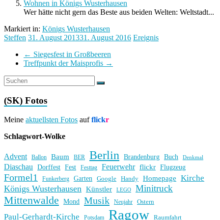
Wohnen in Königs Wusterhausen
Wer hätte nicht gern das Beste aus beiden Welten: Weltstadt...
Markiert in:
Königs Wusterhausen
Steffen
31. August 2013
31. August 2016
Ereignis
←
Siegesfest in Großbeeren
Treffpunkt der Maisprofis
→
(SK) Fotos
Meine
aktuellsten Fotos
auf
flick
r
Schlagwort-Wolke
Berlin
Advent
Baum
Brandenburg
Buch
BER
Ballon
Denkmal
Diaschau
Feuerwehr
flickr
Dorffest
Fest
Flugzeug
Festtag
Formel1
Kirche
Homepage
Garten
Handy
Funkerberg
Google
Minitruck
Königs Wusterhausen
Künstler
LEGO
Mittenwalde
Musik
Mond
Ostern
Neujahr
Ragow
Paul-Gerhardt-Kirche
Raumfahrt
Potsdam