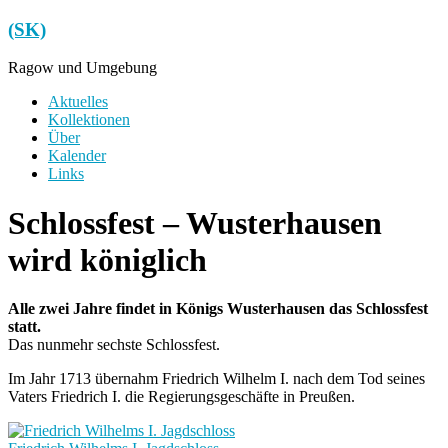
Zum
(SK)
Inhalt
springen
Ragow und Umgebung
Menü
Aktuelles
Kollektionen
Über
Kalender
Links
Schlossfest – Wusterhausen
wird königlich
Alle zwei Jahre findet in Königs Wusterhausen das Schlossfest
statt.
Das nunmehr sechste Schlossfest.
Im Jahr 1713 übernahm Friedrich Wilhelm I. nach dem Tod seines
Vaters Friedrich I. die Regierungsgeschäfte in Preußen.