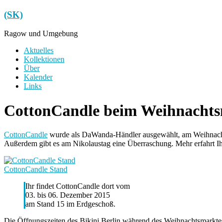
Zum
(SK)
Inhalt
springen
Ragow und Umgebung
Menü
Aktuelles
Kollektionen
Über
Kalender
Links
CottonCandle beim Weihnachtsm
CottonCandle
wurde als DaWanda-Händler ausgewählt, am Weihnachtsm
Außerdem gibt es am Nikolaustag eine Überraschung. Mehr erfahrt I
CottonCandle Stand
Ihr findet CottonCandle dort vom
03. bis 06. Dezember 2015
am Stand 15 im Erdgeschoß.
Die Öffnungszeiten des Bikini Berlin während des Weihnachtsmarktes