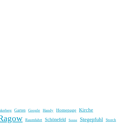
Kirche
Homepage
Garten
Handy
nkerberg
Google
Ragow
Stegepfuhl
Schönefeld
Raumfahrt
Storch
Sonne