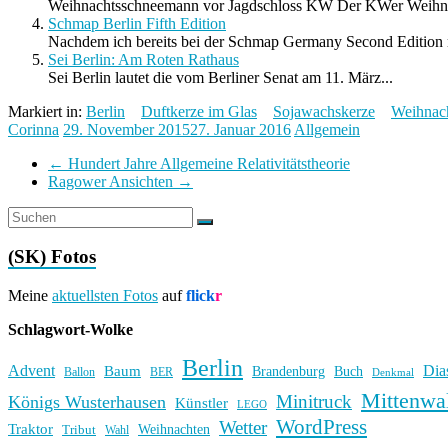
Weihnachtsschneemann vor Jagdschloss KW Der KWer Weihnac
Schmap Berlin Fifth Edition
Nachdem ich bereits bei der Schmap Germany Second Edition m
Sei Berlin: Am Roten Rathaus
Sei Berlin lautet die vom Berliner Senat am 11. März...
Markiert in:
Berlin
Duftkerze im Glas
Sojawachskerze
Weihnac
Corinna
29. November 2015
27. Januar 2016
Allgemein
←
Hundert Jahre Allgemeine Relativitätstheorie
Ragower Ansichten
→
(SK) Fotos
Meine
aktuellsten Fotos
auf
flick
r
Schlagwort-Wolke
Berlin
Advent
Dia
Baum
Brandenburg
Buch
BER
Ballon
Denkmal
Mittenwa
Minitruck
Königs Wusterhausen
Künstler
LEGO
WordPress
Wetter
Traktor
Weihnachten
Tribut
Wahl