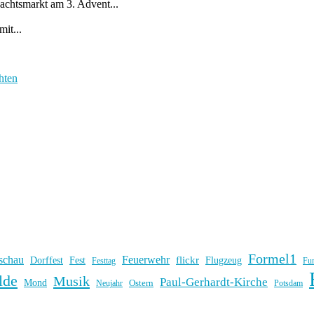
htsmarkt am 3. Advent...
it...
hten
Formel1
schau
Feuerwehr
flickr
Dorffest
Fest
Flugzeug
Fu
Festtag
lde
Musik
Paul-Gerhardt-Kirche
Mond
Ostern
Potsdam
Neujahr