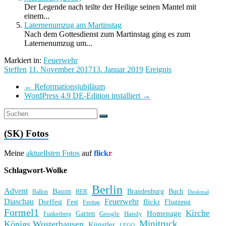
Der Legende nach teilte der Heilige seinen Mantel mit
einem...
Laternenumzug am Martinstag
Nach dem Gottesdienst zum Martinstag ging es zum
Laternenumzug um...
Markiert in:
Feuerwehr
Steffen
11. November 2017
13. Januar 2019
Ereignis
←
Reformationsjubiläum
WordPress 4.9 DE-Edition installiert
→
(SK) Fotos
Meine
aktuellsten Fotos
auf
flick
r
Schlagwort-Wolke
Berlin
Advent
Baum
Brandenburg
Buch
BER
Ballon
Denkmal
Diaschau
Feuerwehr
flickr
Dorffest
Fest
Flugzeug
Festtag
Formel1
Kirche
Homepage
Garten
Handy
Funkerberg
Google
Minitruck
Königs Wusterhausen
Künstler
LEGO