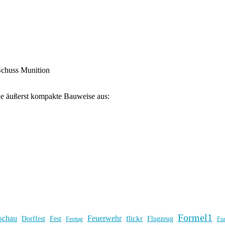
Schuss Munition
e äußerst kompakte Bauweise aus:
Formel1
schau
Feuerwehr
flickr
Dorffest
Fest
Flugzeug
Fu
Festtag