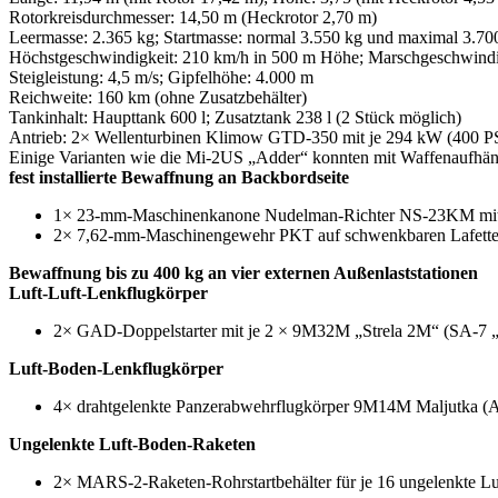
Rotorkreisdurchmesser: 14,50 m (Heckrotor 2,70 m)
Leermasse: 2.365 kg; Startmasse: normal 3.550 kg und maximal 3.70
Höchstgeschwindigkeit: 210 km/h in 500 m Höhe; Marschgeschwindi
Steigleistung: 4,5 m/s; Gipfelhöhe: 4.000 m
Reichweite: 160 km (ohne Zusatzbehälter)
Tankinhalt: Haupttank 600 l; Zusatztank 238 l (2 Stück möglich)
Antrieb: 2× Wellenturbinen Klimow GTD-350 mit je 294 kW (400 PS)
Einige Varianten wie die Mi-2US „Adder“ konnten mit Waffenaufhä
fest installierte Bewaffnung an Backbordseite
1× 23-mm-Maschinenkanone Nudelman-Richter NS-23KM mit 
2× 7,62-mm-Maschinengewehr PKT auf schwenkbaren Lafetten
Bewaffnung bis zu 400 kg an vier externen Außenlaststationen
Luft-Luft-Lenkflugkörper
2× GAD-Doppelstarter mit je 2 × 9M32M „Strela 2M“ (SA-7 „Gr
Luft-Boden-Lenkflugkörper
4× drahtgelenkte Panzerabwehrflugkörper 9M14M Maljutka (A
Ungelenkte Luft-Boden-Raketen
2× MARS-2-Raketen-Rohrstartbehälter für je 16 ungelenkte L