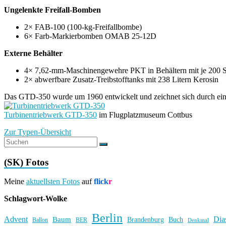
Ungelenkte Freifall-Bomben
2× FAB-100 (100-kg-Freifallbombe)
6× Farb-Markierbomben OMAB 25-12D
Externe Behälter
4× 7,62-mm-Maschinengewehre PKT in Behältern mit je 200 
2× abwerfbare Zusatz-Treibstofftanks mit 238 Litern Kerosin
Das GTD-350 wurde um 1960 entwickelt und zeichnet sich durch ein
Turbinentriebwerk GTD-350
im Flugplatzmuseum Cottbus
Zur Typen-Übersicht
(SK) Fotos
Meine
aktuellsten Fotos
auf
flick
r
Schlagwort-Wolke
Berlin
Advent
Dia
Baum
Brandenburg
Buch
BER
Ballon
Denkmal