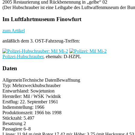
2005 Restaurierung und Rückbenennung in „gelbe“ 02
(Der Hubschrauber ist eine Leihgabe des Luftwaffenmuseum der Bu
Im Luftfahrtmuseum Finowfurt
zum Artikel
anläßlich dem 3. OST-Fahrzeug-Treffen:
Polizei-Hubschrauber
, ehemals: D-HZPL
Daten
Allgemein
Technische Daten
Bewaffnung
Typ: Mehrzweckhubschrauber
Entwurfsland: Sowjetunion
Hersteller: Mil / WSK ?widnik
Erstflug: 22. September 1961
Indienststellung: 1966
Produktionszeit: 1966 bis 1998
Stückzahl: 5.497
Besatzung 2
Passagiere 6–8
Länge: 11,94 m (mit Rotor 17,42 m); Höhe: 3,75 (mit Heckrotor 4,53