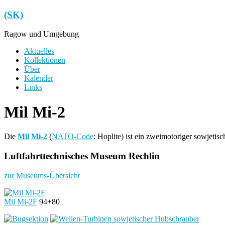
Zum
(SK)
Inhalt
springen
Ragow und Umgebung
Menü
Aktuelles
Kollektionen
Über
Kalender
Links
Mil Mi-2
Die
Mil Mi-2
(
NATO-Code
: Hoplite) ist ein zweimotoriger sowjet
Luftfahrttechnisches Museum Rechlin
zur Museums-Übersicht
Mil Mi-2F
94+80