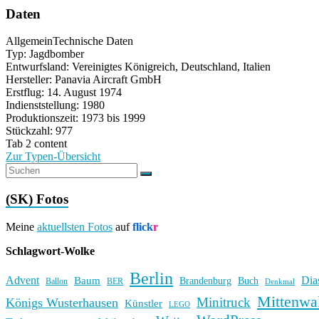
Daten
Allgemein
Technische Daten
Typ: Jagdbomber
Entwurfsland: Vereinigtes Königreich, Deutschland, Italien
Hersteller: Panavia Aircraft GmbH
Erstflug: 14. August 1974
Indienststellung: 1980
Produktionszeit: 1973 bis 1999
Stückzahl: 977
Tab 2 content
Zur Typen-Übersicht
(SK) Fotos
Meine
aktuellsten Fotos
auf
flick
r
Schlagwort-Wolke
Berlin
Advent
Dia
Baum
Brandenburg
Buch
BER
Ballon
Denkmal
Mittenwa
Minitruck
Königs Wusterhausen
Künstler
LEGO