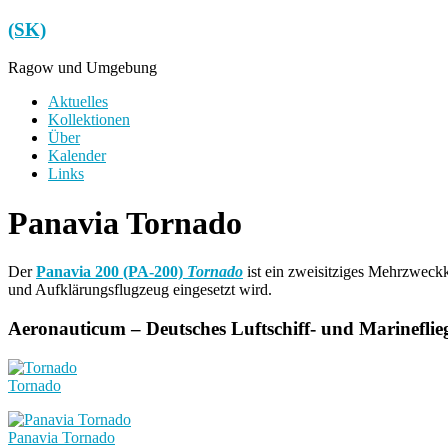
Zum
(SK)
Inhalt
springen
Ragow und Umgebung
Menü
Aktuelles
Kollektionen
Über
Kalender
Links
Panavia Tornado
Der
Panavia 200 (PA-200)
Tornado
ist ein zweisitziges Mehrzweck
und Aufklärungsflugzeug eingesetzt wird.
Aeronauticum – Deutsches Luftschiff- und Marinefl
Tornado
Panavia Tornado