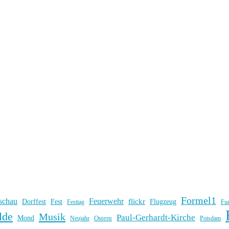
Formel1
schau
Feuerwehr
flickr
Dorffest
Fest
Flugzeug
Fu
Festtag
lde
Musik
Paul-Gerhardt-Kirche
Mond
Ostern
Potsdam
Neujahr