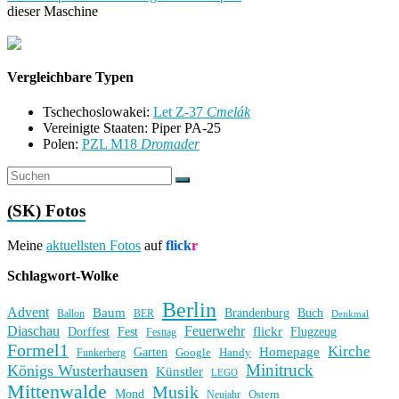
dieser Maschine
Vergleichbare Typen
Tschechoslowakei:
Let Z-37
Cmelák
Vereinigte Staaten: Piper PA-25
Polen:
PZL M18
Dromader
(SK) Fotos
Meine
aktuellsten Fotos
auf
flick
r
Schlagwort-Wolke
Berlin
Advent
Baum
Brandenburg
Buch
BER
Ballon
Denkmal
Diaschau
Feuerwehr
flickr
Dorffest
Fest
Flugzeug
Festtag
Formel1
Kirche
Homepage
Garten
Handy
Funkerberg
Google
Minitruck
Königs Wusterhausen
Künstler
LEGO
Mittenwalde
Musik
Mond
Ostern
Neujahr