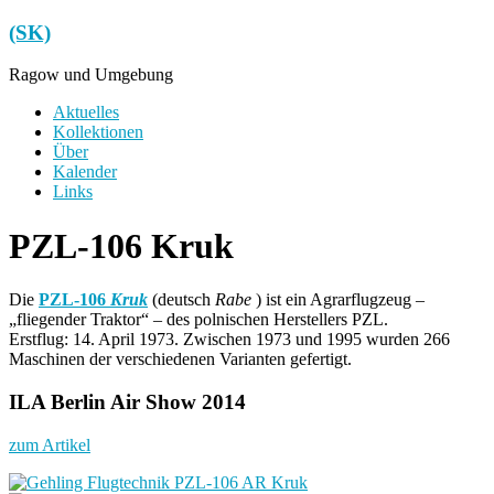
Zum
(SK)
Inhalt
springen
Ragow und Umgebung
Menü
Aktuelles
Kollektionen
Über
Kalender
Links
PZL-106 Kruk
Die
PZL-106
Kruk
(deutsch
Rabe
) ist ein Agrarflugzeug –
„fliegender Traktor“ – des polnischen Herstellers PZL.
Erstflug: 14. April 1973. Zwischen 1973 und 1995 wurden 266
Maschinen der verschiedenen Varianten gefertigt.
ILA Berlin Air Show 2014
zum Artikel