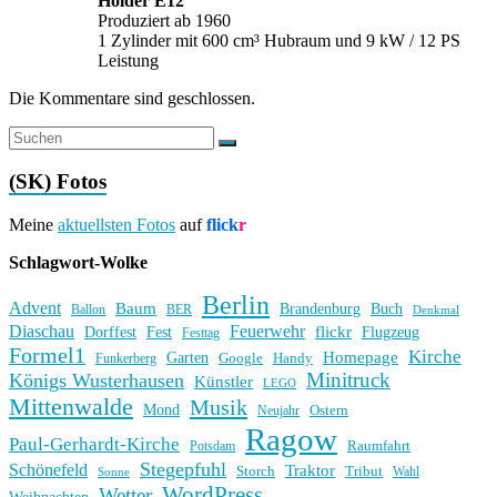
Holder E12
Produziert ab 1960
1 Zylinder mit 600 cm³ Hubraum und 9 kW / 12 PS
Leistung
Die Kommentare sind geschlossen.
(SK) Fotos
Meine
aktuellsten Fotos
auf
flick
r
Schlagwort-Wolke
Berlin
Advent
Baum
Brandenburg
Buch
BER
Ballon
Denkmal
Diaschau
Feuerwehr
flickr
Dorffest
Fest
Flugzeug
Festtag
Formel1
Kirche
Homepage
Garten
Handy
Funkerberg
Google
Minitruck
Königs Wusterhausen
Künstler
LEGO
Mittenwalde
Musik
Mond
Ostern
Neujahr
Ragow
Paul-Gerhardt-Kirche
Raumfahrt
Potsdam
Stegepfuhl
Schönefeld
Traktor
Storch
Tribut
Wahl
Sonne
WordPress
Wetter