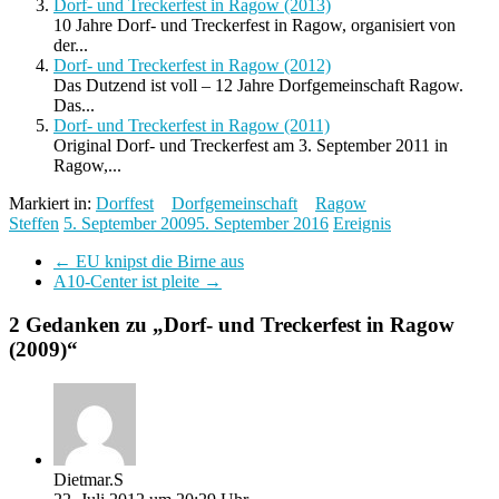
Dorf- und Treckerfest in Ragow (2013)
10 Jahre Dorf- und Treckerfest in Ragow, organisiert von
der...
Dorf- und Treckerfest in Ragow (2012)
Das Dutzend ist voll – 12 Jahre Dorfgemeinschaft Ragow.
Das...
Dorf- und Treckerfest in Ragow (2011)
Original Dorf- und Treckerfest am 3. September 2011 in
Ragow,...
Markiert in:
Dorffest
Dorfgemeinschaft
Ragow
Steffen
5. September 2009
5. September 2016
Ereignis
←
EU knipst die Birne aus
A10-Center ist pleite
→
2 Gedanken zu „
Dorf- und Treckerfest in Ragow
(2009)
“
Dietmar.S