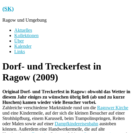
Zum
(SK)
Inhalt
springen
Ragow und Umgebung
Menü
Aktuelles
Kollektionen
Über
Kalender
Links
Dorf- und Treckerfest in
Ragow (2009)
Original Dorf- und Treckerfest in Ragow: obwohl das Wetter in
diesem Jahr einiges zu wünschen übrig ließ (ab und zu kurze
Huschen) kamen wieder viele Besucher vorbei.
Zahlreiche verschiedene Marktstände rund um die
Ragower Kirche
und eine Kindermeile, auf der sich die kleinen Besucher auf einer
Strohhüpfburg, einem Karussell, beim Trampolinspringen, Reiten
oder Malen sowie auf einer
Dampfkindereisenbahn
austoben
können. Außerdem eine Handwerkermeile, die auf alte